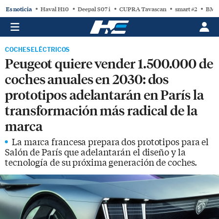
Es noticia
Haval H10
Deepal S07 i
CUPRA Tavascan
smart #2
BMW
COCHES ELÉCTRICOS
Peugeot quiere vender 1.500.000 de
coches anuales en 2030: dos
prototipos adelantarán en París la
transformación más radical de la
marca
La marca francesa prepara dos prototipos para el
Salón de París que adelantarán el diseño y la
tecnología de su próxima generación de coches.