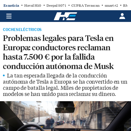
Es noticia
Haval H10
Deepal S07 i
CUPRA Tavascan
smart #2
BMW
COCHES ELÉCTRICOS
Problemas legales para Tesla en
Europa: conductores reclaman
hasta 7.500 € por la fallida
conducción autónoma de Musk
La tan esperada llegada de la conducción
autónoma de Tesla a Europa se ha convertido en un
campo de batalla legal. Miles de propietarios de
modelos se han unido para reclamar su dinero.