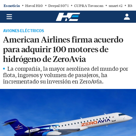
Es noticia
Haval H10
Deepal S07 i
CUPRA Tavascan
smart #2
BMW
AVIONES ELÉCTRICOS
American Airlines firma acuerdo
para adquirir 100 motores de
hidrógeno de ZeroAvia
La compañía, la mayor aerolínea del mundo por
flota, ingresos y volumen de pasajeros, ha
incrementado su inversión en ZeroAvia.