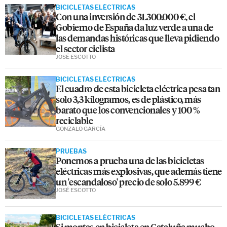
BICICLETAS ELÉCTRICAS
Con una inversión de 31.300.000 €, el
Gobierno de España da luz verde a una de
las demandas históricas que lleva pidiendo
el sector ciclista
JOSÉ ESCOTTO
BICICLETAS ELÉCTRICAS
El cuadro de esta bicicleta eléctrica pesa tan
solo 3,3 kilogramos, es de plástico, más
barato que los convencionales y 100 %
reciclable
GONZALO GARCÍA
PRUEBAS
Ponemos a prueba una de las bicicletas
eléctricas más explosivas, que además tiene
un 'escandaloso' precio de solo 5.899 €
JOSÉ ESCOTTO
BICICLETAS ELÉCTRICAS
Si montas en bicicleta en Cataluña mucho