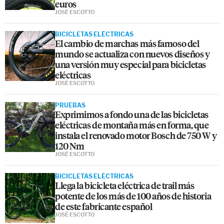
euros
JOSÉ ESCOTTO
BICICLETAS ELÉCTRICAS
El cambio de marchas más famoso del
mundo se actualiza con nuevos diseños y
una versión muy especial para bicicletas
eléctricas
JOSÉ ESCOTTO
PRUEBAS
Exprimimos a fondo una de las bicicletas
eléctricas de montaña más en forma, que
instala el renovado motor Bosch de 750 W y
120 Nm
JOSÉ ESCOTTO
BICICLETAS ELÉCTRICAS
Llega la bicicleta eléctrica de trail más
potente de los más de 100 años de historia
de este fabricante español
JOSÉ ESCOTTO