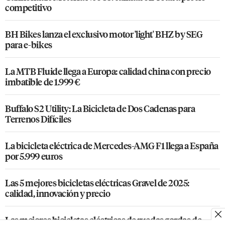
competitivo
BH Bikes lanza el exclusivo motor 'light' BHZ by SEG
para e-bikes
La MTB Fluide llega a Europa: calidad china con precio
imbatible de 1.999 €
Buffalo S2 Utility: La Bicicleta de Dos Cadenas para
Terrenos Difíciles
La bicicleta eléctrica de Mercedes-AMG F1 llega a España
por 5.999 euros
Las 5 mejores bicicletas eléctricas Gravel de 2025:
calidad, innovación y precio
Las mejores bicicletas eléctricas de ruedas gordas de