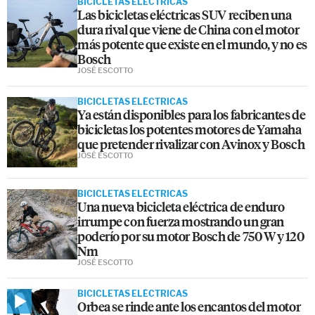
BICICLETAS ELÉCTRICAS
Las bicicletas eléctricas SUV reciben una
dura rival que viene de China con el motor
más potente que existe en el mundo, y no es
Bosch
JOSÉ ESCOTTO
BICICLETAS ELÉCTRICAS
Ya están disponibles para los fabricantes de
bicicletas los potentes motores de Yamaha
que pretender rivalizar con Avinox y Bosch
JOSÉ ESCOTTO
BICICLETAS ELÉCTRICAS
Una nueva bicicleta eléctrica de enduro
irrumpe con fuerza mostrando un gran
poderío por su motor Bosch de 750 W y 120
Nm
JOSÉ ESCOTTO
BICICLETAS ELÉCTRICAS
Orbea se rinde ante los encantos del motor