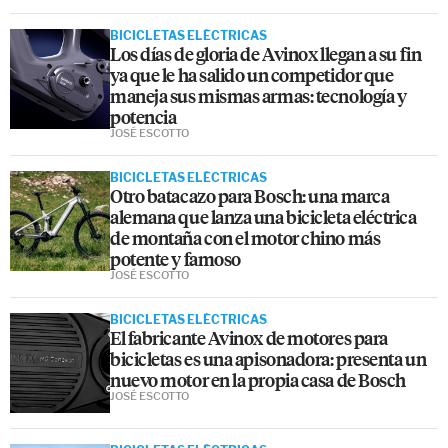
BICICLETAS ELÉCTRICAS
Los días de gloria de Avinox llegan a su fin
ya que le ha salido un competidor que
maneja sus mismas armas: tecnología y
potencia
JOSÉ ESCOTTO
BICICLETAS ELÉCTRICAS
Otro batacazo para Bosch: una marca
alemana que lanza una bicicleta eléctrica
de montaña con el motor chino más
potente y famoso
JOSÉ ESCOTTO
BICICLETAS ELÉCTRICAS
El fabricante Avinox de motores para
bicicletas es una apisonadora: presenta un
nuevo motor en la propia casa de Bosch
JOSÉ ESCOTTO