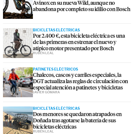
Avinox en su nueva Wild, aunque no
abandona por completo su idilio con Bosch
BICICLETAS ELÉCTRICAS
Por 2.400 €, esta bicicleta eléctrica es una
de las primeras en estrenar el nuevo y
atípico motor presentado por Bosch
RUBÉN LEAL
PATINETES ELÉCTRICOS
Chalecos, cascos y carriles especiales, la
DGT actualiza las reglas de circulación con
especial atención a patinetes y bicicletas
JAVIER GÓMARA
BICICLETAS ELÉCTRICAS
Dos menores se quedaron atrapados en
Doñada tras agotarse la batería de sus
bicicletas eléctricas
RUBÉN LEAL