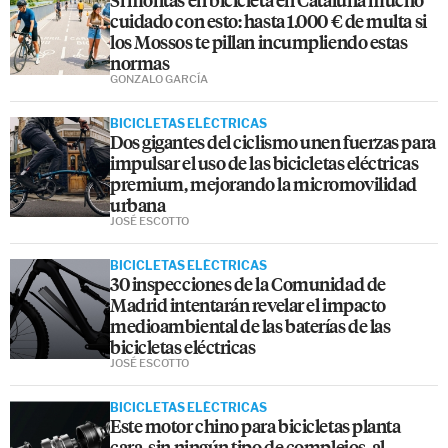
cuidado con esto: hasta 1.000 € de multa si
los Mossos te pillan incumpliendo estas
normas
GONZALO GARCÍA
BICICLETAS ELÉCTRICAS
Dos gigantes del ciclismo unen fuerzas para
impulsar el uso de las bicicletas eléctricas
premium, mejorando la micromovilidad
urbana
JOSÉ ESCOTTO
BICICLETAS ELÉCTRICAS
30 inspecciones de la Comunidad de
Madrid intentarán revelar el impacto
medioambiental de las baterías de las
bicicletas eléctricas
JOSÉ ESCOTTO
BICICLETAS ELÉCTRICAS
Este motor chino para bicicletas planta
cara, sin ningún tipo de complejos, al