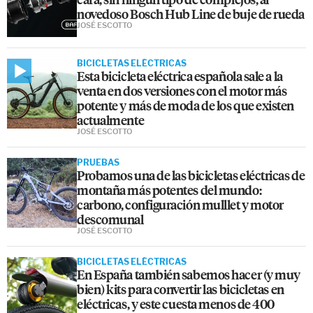
novedoso Bosch Hub Line de buje de rueda
JOSÉ ESCOTTO
BICICLETAS ELÉCTRICAS
Esta bicicleta eléctrica española sale a la
venta en dos versiones con el motor más
potente y más de moda de los que existen
actualmente
JOSÉ ESCOTTO
PRUEBAS
Probamos una de las bicicletas eléctricas de
montaña más potentes del mundo:
carbono, configuración mulllet y motor
descomunal
JOSÉ ESCOTTO
BICICLETAS ELÉCTRICAS
En España también sabemos hacer (y muy
bien) kits para convertir las bicicletas en
eléctricas, y este cuesta menos de 400