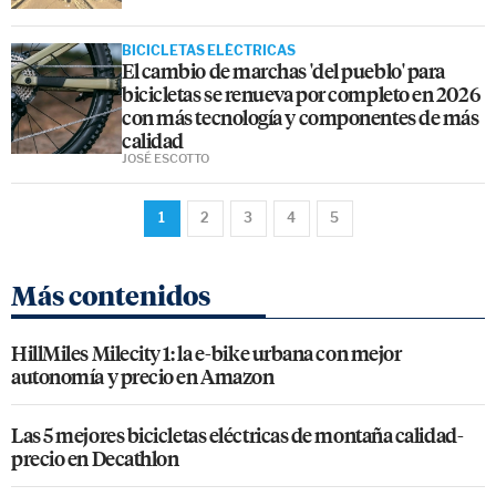
BICICLETAS ELÉCTRICAS
El cambio de marchas 'del pueblo' para
bicicletas se renueva por completo en 2026
con más tecnología y componentes de más
calidad
JOSÉ ESCOTTO
1
2
3
4
5
Más contenidos
HillMiles Milecity 1: la e-bike urbana con mejor
autonomía y precio en Amazon
Las 5 mejores bicicletas eléctricas de montaña calidad-
precio en Decathlon