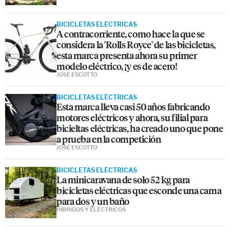
BICICLETAS ELÉCTRICAS
A contracorriente, como hace la que se
considera la 'Rolls Royce' de las bicicletas,
esta marca presenta ahora su primer
modelo eléctrico, ¡y es de acero!
JOSÉ ESCOTTO
BICICLETAS ELÉCTRICAS
Esta marca lleva casi 50 años fabricando
motores eléctricos y ahora, su filial para
bicieltas eléctricas, ha creado uno que pone
a prueba en la competición
JOSÉ ESCOTTO
BICICLETAS ELÉCTRICAS
La minicaravana de solo 52 kg para
bicicletas eléctricas que esconde una cama
para dos y un baño
HÍBRIDOS Y ELÉCTRICOS