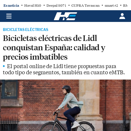
Es noticia
Haval H10
Deepal S07 i
CUPRA Tavascan
smart #2
BMW
BICICLETAS ELÉCTRICAS
Bicicletas eléctricas de Lidl
conquistan España: calidad y
precios imbatibles
El portal online de Lidl tiene propuestas para
todo tipo de segmentos, también en cuanto eMTB.