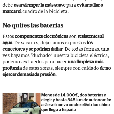
debe
para
usar siempre la más suave
evitar rallar o
cuadro de la bicicleta.
marcar el
No quites las baterías
Estos
son
componentes electrónicos
resistentes al
. De sacarlos, dejaríamos expuestos
agua
los
. De todas formas, una
conectores y se podrían dañar
vez hayamos “duchado” nuestra bicicleta eléctrica,
podemos extraerlos para hacer
una limpieza más
de estas zonas, siempre con cuidado
profunda
de no
.
ejercer demasiada presión
Menos de 14.000 €, dos baterías a
elegir y hasta 345 km de autonomía:
así es el nuevo coche eléctrico chino
que llega a España