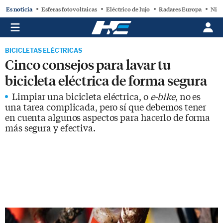
Es noticia
Esferas fotovoltaicas
Eléctrico de lujo
Radares Europa
Niss
BICICLETAS ELÉCTRICAS
Cinco consejos para lavar tu
bicicleta eléctrica de forma segura
Limpiar una bicicleta eléctrica, o
e-bike
, no es
una tarea complicada, pero sí que debemos tener
en cuenta algunos aspectos para hacerlo de forma
más segura y efectiva.