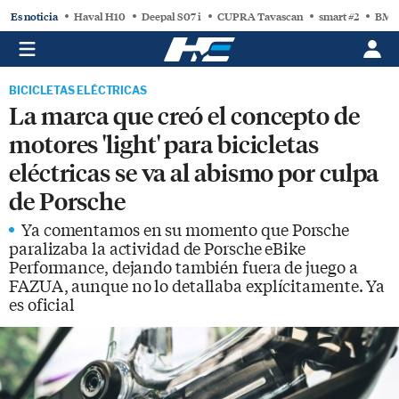
Es noticia
Haval H10
Deepal S07 i
CUPRA Tavascan
smart #2
BMW
BICICLETAS ELÉCTRICAS
La marca que creó el concepto de
motores 'light' para bicicletas
eléctricas se va al abismo por culpa
de Porsche
Ya comentamos en su momento que Porsche
paralizaba la actividad de Porsche eBike
Performance, dejando también fuera de juego a
FAZUA, aunque no lo detallaba explícitamente. Ya
es oficial