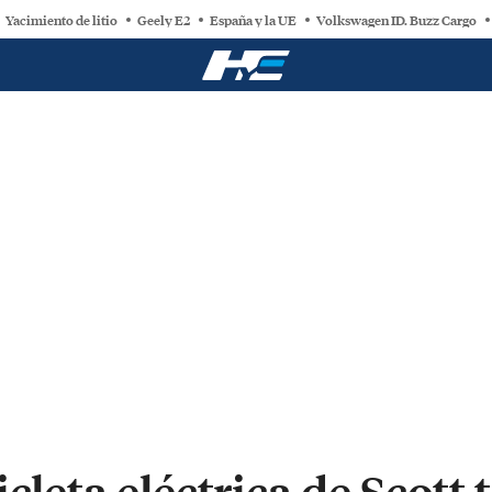
Yacimiento de litio
Geely E2
España y la UE
Volkswagen ID. Buzz Cargo
icleta eléctrica de Scott