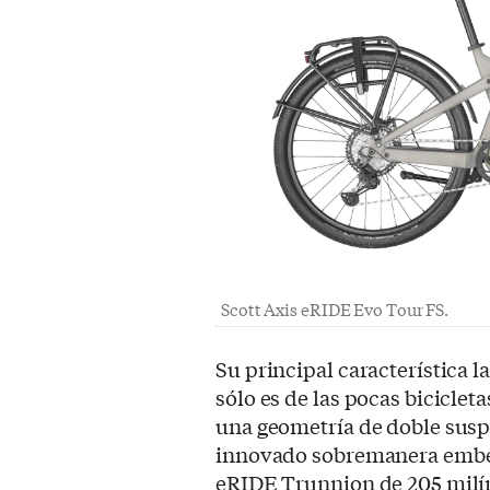
Scott Axis eRIDE Evo Tour FS.
Su principal característica 
sólo es de las pocas biciclet
una geometría de doble susp
innovado sobremanera embeb
eRIDE Trunnion de 205 milím