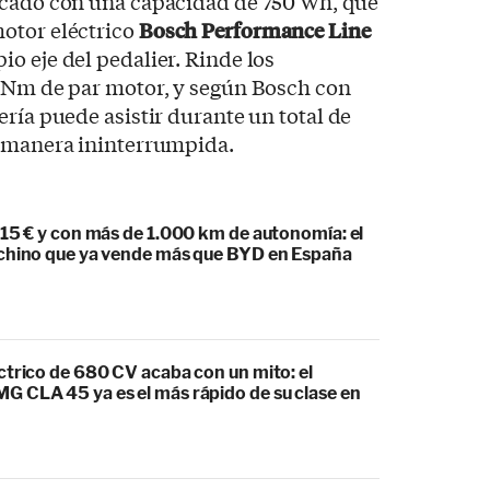
rcado con una capacidad de 750 Wh, que
otor eléctrico
Bosch
Performance Line
pio eje del pedalier. Rinde los
5 Nm de par motor, y según Bosch con
ería puede asistir durante un total de
e manera ininterrumpida.
215 € y con más de 1.000 km de autonomía: el
chino que ya vende más que BYD en España
ctrico de 680 CV acaba con un mito: el
 CLA 45 ya es el más rápido de su clase en