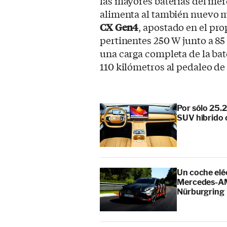
las mayores baterías del me
alimenta al también nuevo m
CX Gen4
, apostado en el pro
pertinentes 250 W junto a 8
una carga completa de la bat
110 kilómetros al pedaleo d
Por sólo 25.
SUV híbrido 
Un coche elé
Mercedes-AMG
Nürburgring