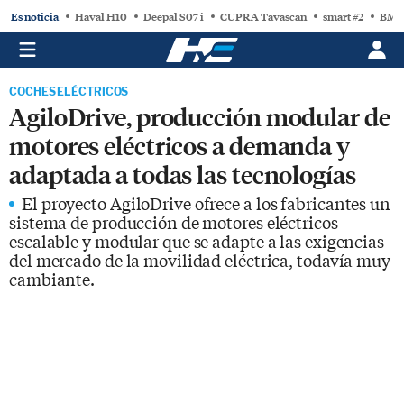
Es noticia
Haval H10
Deepal S07 i
CUPRA Tavascan
smart #2
BMW
COCHES ELÉCTRICOS
AgiloDrive, producción modular de
motores eléctricos a demanda y
adaptada a todas las tecnologías
El proyecto AgiloDrive ofrece a los fabricantes un
sistema de producción de motores eléctricos
escalable y modular que se adapte a las exigencias
del mercado de la movilidad eléctrica, todavía muy
cambiante.