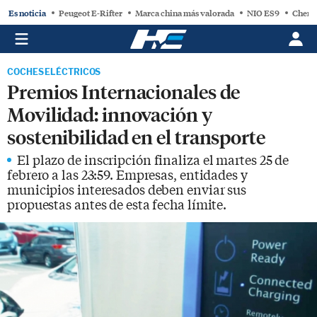
Es noticia
Peugeot E-Rifter
Marca china más valorada
NIO ES9
Chery
COCHES ELÉCTRICOS
Premios Internacionales de
Movilidad: innovación y
sostenibilidad en el transporte
El plazo de inscripción finaliza el martes 25 de
febrero a las 23:59. Empresas, entidades y
municipios interesados deben enviar sus
propuestas antes de esta fecha límite.