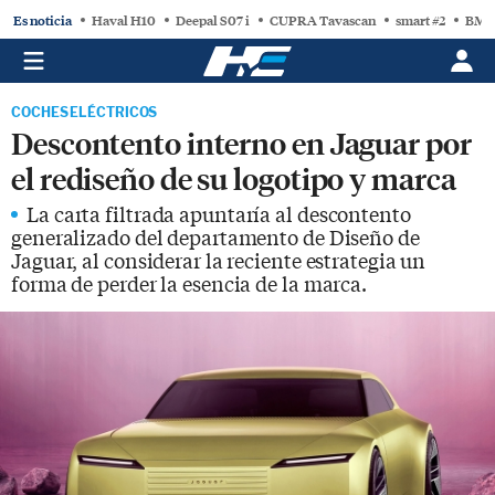
Es noticia
Haval H10
Deepal S07 i
CUPRA Tavascan
smart #2
BMW
COCHES ELÉCTRICOS
Descontento interno en Jaguar por
el rediseño de su logotipo y marca
La carta filtrada apuntaría al descontento
generalizado del departamento de Diseño de
Jaguar, al considerar la reciente estrategia un
forma de perder la esencia de la marca.