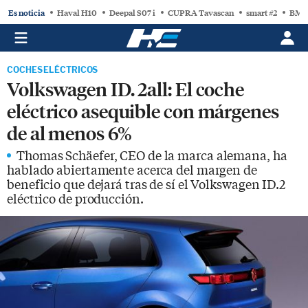
Es noticia
Haval H10
Deepal S07 i
CUPRA Tavascan
smart #2
BMW
COCHES ELÉCTRICOS
Volkswagen ID. 2all: El coche
eléctrico asequible con márgenes
de al menos 6%
Thomas Schäefer, CEO de la marca alemana, ha
hablado abiertamente acerca del margen de
beneficio que dejará tras de sí el Volkswagen ID.2
eléctrico de producción.