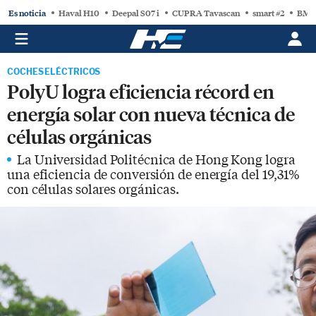
Es noticia
Haval H10
Deepal S07 i
CUPRA Tavascan
smart #2
BMW
COCHES ELÉCTRICOS
PolyU logra eficiencia récord en
energía solar con nueva técnica de
células orgánicas
La Universidad Politécnica de Hong Kong logra
una eficiencia de conversión de energía del 19,31%
con células solares orgánicas.