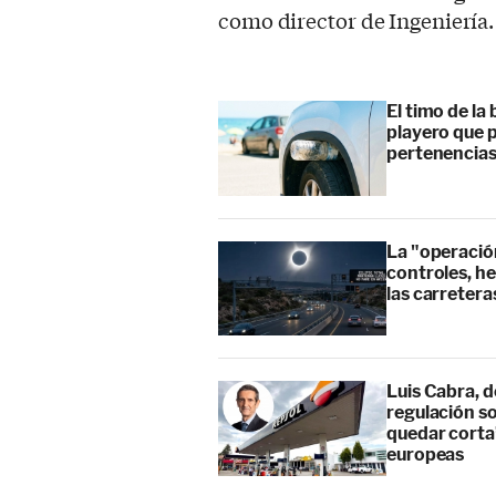
como director de Ingeniería.
El timo de la 
playero que p
pertenencia
La "operación
controles, he
las carretera
Luis Cabra, d
regulación so
quedar corta”
europeas