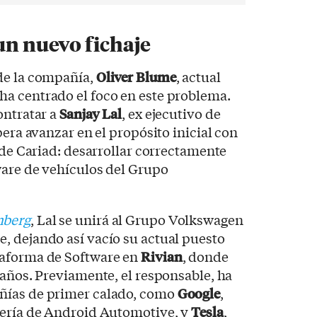
 un nuevo fichaje
de la compañía,
Oliver Blume
, actual
a centrado el foco en este problema.
ontratar a
Sanjay Lal
, ex ejecutivo de
pera avanzar en el propósito inicial con
n de Cariad: desarrollar correctamente
ware de vehículos del Grupo
berg
, Lal se unirá al Grupo Volkswagen
, dejando así vacío su actual puesto
taforma de Software en
Rivian
, donde
 años. Previamente, el responsable, ha
ñías de primer calado, como
Google
,
iería de Android Automotive, y
Tesla
,