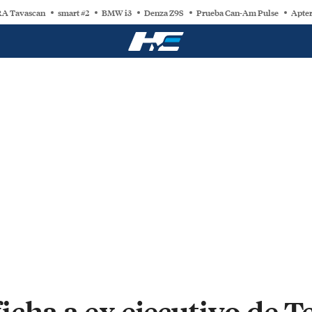
A Tavascan
smart #2
BMW i3
Denza Z9S
Prueba Can-Am Pulse
Apter
cha a ex ejecutivo de T