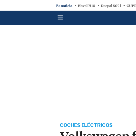
Es noticia
Haval H10
Deepal S07 i
CUPR
COCHES ELÉCTRICOS
Volkswagen fi