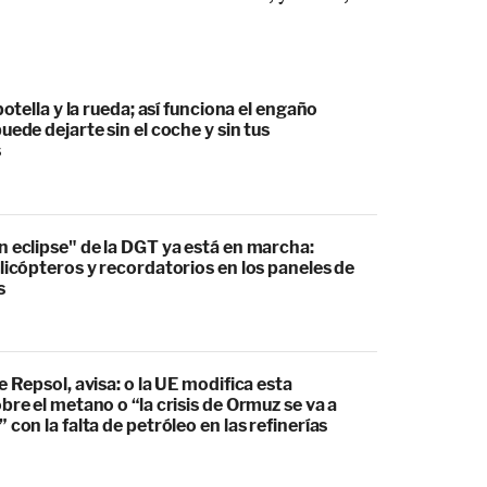
botella y la rueda; así funciona el engaño
uede dejarte sin el coche y sin tus
s
 eclipse" de la DGT ya está en marcha:
licópteros y recordatorios en los paneles de
s
e Repsol, avisa: o la UE modifica esta
bre el metano o “la crisis de Ormuz se va a
 con la falta de petróleo en las refinerías