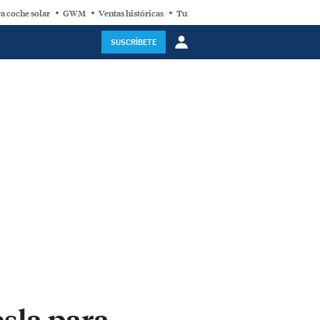
a coche solar
GWM
Ventas históricas
Turbina eólica
SUSCRÍBETE
esla para