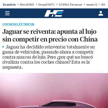
Es noticia
Haval H10
Deepal S07 i
CUPRA Tavascan
smart #2
BMW
COCHES ELÉCTRICOS
Jaguar se reiventa: apunta al lujo
sin competir en precio con China
Jaguar ha decidido reinventar totalmente su
gama de vehículos, pasando ahora a competir
contra marcas de lujo. Pero ¿por qué no buscó
rivalizar contra los coches chinos? Esta es la
respuesta.