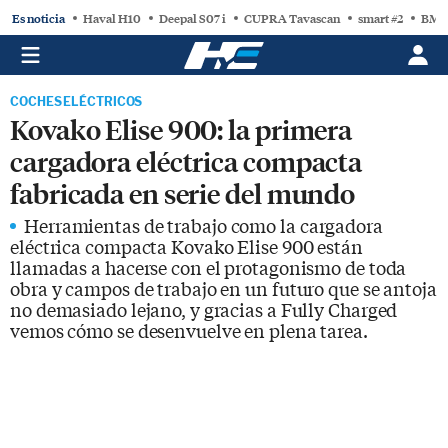
Es noticia
Haval H10
Deepal S07 i
CUPRA Tavascan
smart #2
BMW
COCHES ELÉCTRICOS
Kovako Elise 900: la primera
cargadora eléctrica compacta
fabricada en serie del mundo
Herramientas de trabajo como la cargadora
eléctrica compacta Kovako Elise 900 están
llamadas a hacerse con el protagonismo de toda
obra y campos de trabajo en un futuro que se antoja
no demasiado lejano, y gracias a Fully Charged
vemos cómo se desenvuelve en plena tarea.