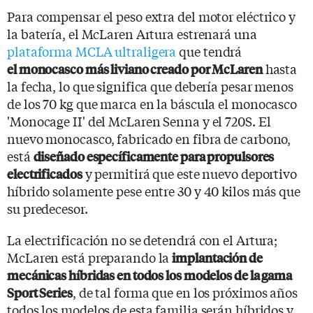
Para compensar el peso extra del motor eléctrico y
la batería, el McLaren Artura estrenará una
plataforma MCLA ultraligera
que tendrá
hasta
el monocasco más liviano creado por McLaren
la fecha, lo que significa que debería pesar menos
de los 70 kg que marca en la báscula el monocasco
'Monocage II' del McLaren Senna y el 720S. El
nuevo monocasco, fabricado en fibra de carbono,
está
diseñado específicamente para propulsores
y permitirá que este nuevo deportivo
electrificados
híbrido solamente pese entre 30 y 40 kilos más que
su predecesor.
La electrificación no se detendrá con el Artura;
McLaren está preparando la
implantación de
mecánicas híbridas en todos los modelos de la gama
, de tal forma que en los próximos años
Sport Series
todos los modelos de esta familia serán híbridos y