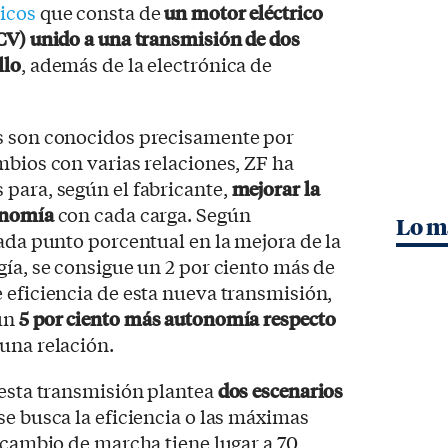
ricos
que consta de
un motor eléctrico
CV) unido a una transmisión de dos
llo
, además de la electrónica de
s son conocidos precisamente por
mbios con varias relaciones, ZF ha
para, según el fabricante,
mejorar la
onomía
con cada carga. Según
Lo m
cada punto porcentual en la mejora de la
gía, se consigue un 2 por ciento más de
 eficiencia de esta nueva transmisión,
 un
5 por ciento más autonomía respecto
una relación.
 esta transmisión plantea
dos escenarios
se busca la eficiencia o las máximas
l cambio de marcha tiene lugar a 70