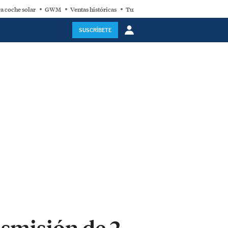
a coche solar
GWM
Ventas históricas
Turbina eólica
SUSCRÍBETE
smisión de 2