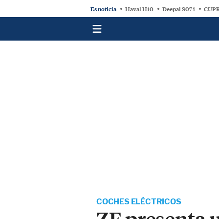
Es noticia
Haval H10
Deepal S07 i
CUPR
COCHES ELÉCTRICOS
ZF presenta 