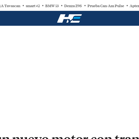
A Tavascan
smart #2
BMW i3
Denza Z9S
Prueba Can-Am Pulse
Apter
un nuevo motor con tran