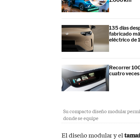
1.000 km
135 días des
fabricado má
eléctrico de 
Recorrer 100
cuatro veces
Su compacto diseño modular permiti
donde se equipe
El diseño modular y el
tama