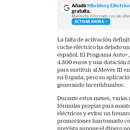
Añadir
Híbridos y Eléctric
gratuita.
Mantente informado con las últim
ACTIVAR AHORA
La falta de activación defini
coche eléctrico ha dejado u
español. El Programa Auto+,
4.500 euros y una dotación 
para sustituir al Moves III e
en España, pero su aplicació
generando incertidumbre.
Durante estos meses, varias
fórmulas propias para manten
eléctricos y evitar un frenaz
promociones han tomado com
prevista aunque el dinero no