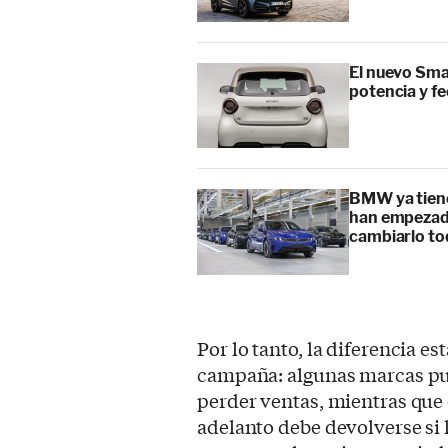
El nuevo Sma
potencia y f
BMW ya tiene
han empezado
cambiarlo t
Por lo tanto, la diferencia es
campaña: algunas marcas pue
perder ventas, mientras que 
adelanto debe devolverse si 