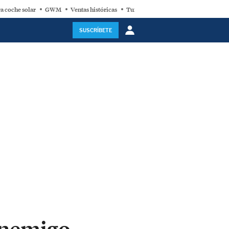
a coche solar
GWM
Ventas históricas
Turbina eólica
SUSCRÍBETE
 enemigo