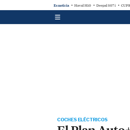
Es noticia
Haval H10
Deepal S07 i
CUPR
COCHES ELÉCTRICOS
El Plan Auto