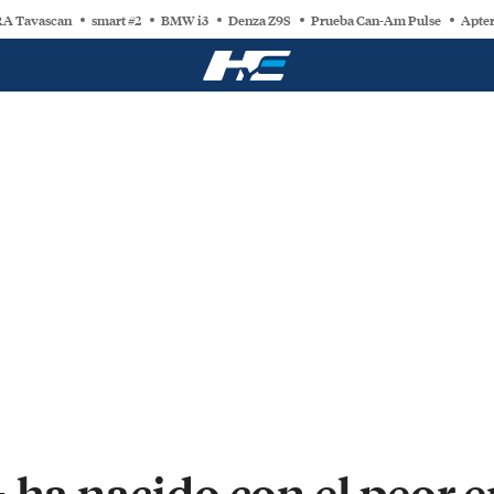
A Tavascan
smart #2
BMW i3
Denza Z9S
Prueba Can-Am Pulse
Apter
+ ha nacido con el peor