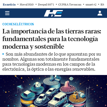
Es noticia
Haval H10
Deepal S07 i
CUPRA Tavascan
smart #2
BMW
COCHES ELÉCTRICOS
La importancia de las tierras raras:
fundamentales para la tecnología
moderna y sostenible
Son más abundantes de lo que aparentan por su
nombre. Algunas son totalmente fundamentales
para tecnologías modernas en los campos de la
electrónica, la óptica o las energías renovables.