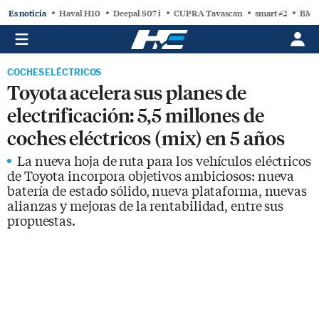
Es noticia
Haval H10
Deepal S07 i
CUPRA Tavascan
smart #2
BMW
COCHES ELÉCTRICOS
Toyota acelera sus planes de
electrificación: 5,5 millones de
coches eléctricos (mix) en 5 años
La nueva hoja de ruta para los vehículos eléctricos
de Toyota incorpora objetivos ambiciosos: nueva
batería de estado sólido, nueva plataforma, nuevas
alianzas y mejoras de la rentabilidad, entre sus
propuestas.