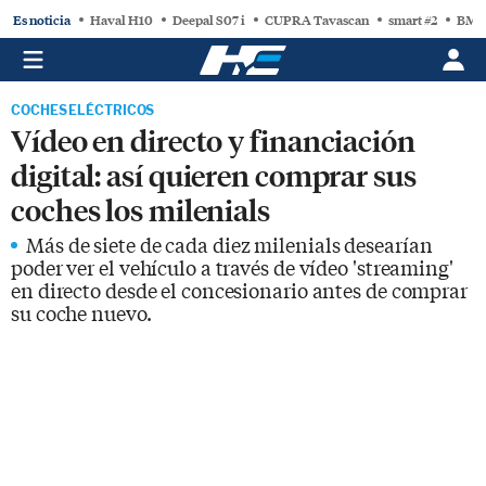
Es noticia
Haval H10
Deepal S07 i
CUPRA Tavascan
smart #2
BMW
COCHES ELÉCTRICOS
Vídeo en directo y financiación
digital: así quieren comprar sus
coches los milenials
Más de siete de cada diez milenials desearían
poder ver el vehículo a través de vídeo 'streaming'
en directo desde el concesionario antes de comprar
su coche nuevo.