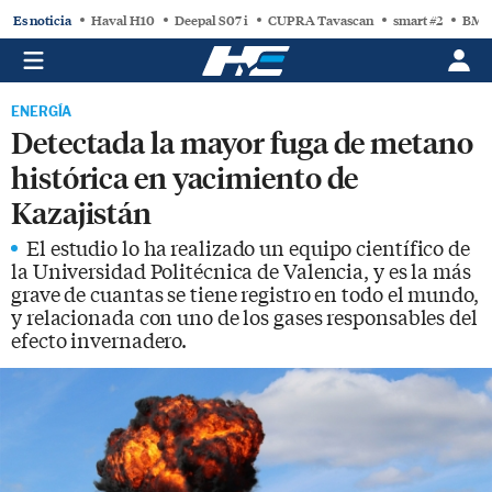
Es noticia
Haval H10
Deepal S07 i
CUPRA Tavascan
smart #2
BMW
ENERGÍA
Detectada la mayor fuga de metano
histórica en yacimiento de
Kazajistán
El estudio lo ha realizado un equipo científico de
la Universidad Politécnica de Valencia, y es la más
grave de cuantas se tiene registro en todo el mundo,
y relacionada con uno de los gases responsables del
efecto invernadero.