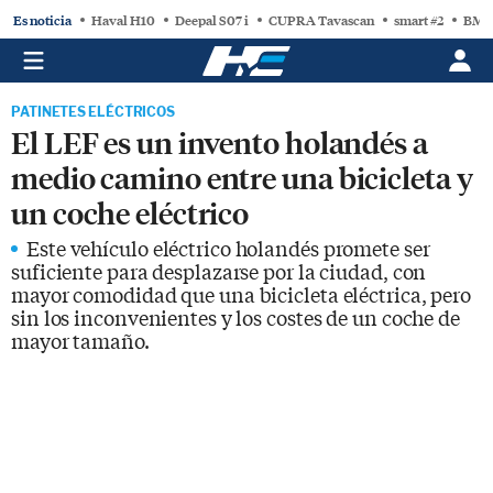
Es noticia
Haval H10
Deepal S07 i
CUPRA Tavascan
smart #2
BMW
PATINETES ELÉCTRICOS
El LEF es un invento holandés a
medio camino entre una bicicleta y
un coche eléctrico
Este vehículo eléctrico holandés promete ser
suficiente para desplazarse por la ciudad, con
mayor comodidad que una bicicleta eléctrica, pero
sin los inconvenientes y los costes de un coche de
mayor tamaño.