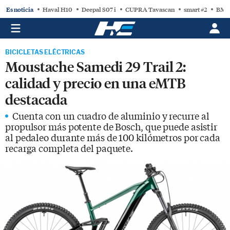
Es noticia
Haval H10
Deepal S07 i
CUPRA Tavascan
smart #2
BMW
BICICLETAS ELÉCTRICAS
Moustache Samedi 29 Trail 2:
calidad y precio en una eMTB
destacada
Cuenta con un cuadro de aluminio y recurre al
propulsor más potente de Bosch, que puede asistir
al pedaleo durante más de 100 kilómetros por cada
recarga completa del paquete.