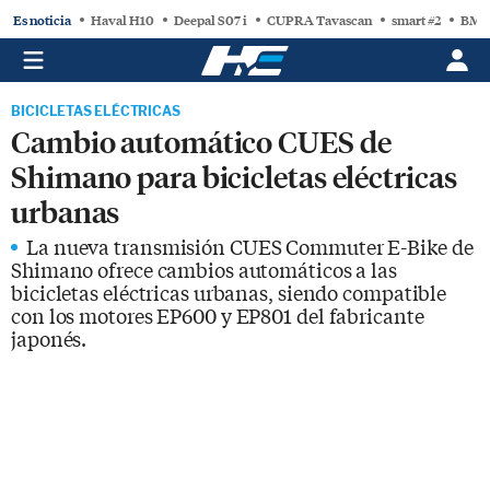
Es noticia
Haval H10
Deepal S07 i
CUPRA Tavascan
smart #2
BMW
BICICLETAS ELÉCTRICAS
Cambio automático CUES de
Shimano para bicicletas eléctricas
urbanas
La nueva transmisión CUES Commuter E-Bike de
Shimano ofrece cambios automáticos a las
bicicletas eléctricas urbanas, siendo compatible
con los motores EP600 y EP801 del fabricante
japonés.