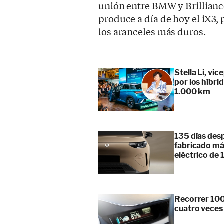
unión entre BMW y Brillian
produce a día de hoy el iX3,
los aranceles más duros.
Stella Li, vi
por los híbr
1.000 km
135 días des
fabricado má
eléctrico de 
Recorrer 100
cuatro veces