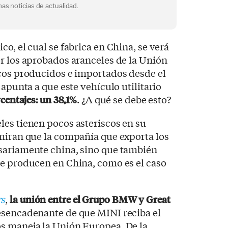
as noticias de actualidad.
o, el cual se fabrica en China, se verá
r los aprobados aranceles de la Unión
icos producidos e importados desde el
 apunta a que este vehículo utilitario
rcentajes: un 38,1%
. ¿A qué se debe esto?
les tienen pocos asteriscos en su
miran que la compañía que exporta los
sariamente china, sino que también
ue producen en China, como es el caso
rs
,
la unión entre el Grupo BMW y Great
esencadenante de que MINI reciba el
s maneja la Unión Europea. De la