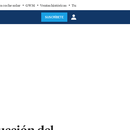
a coche solar
GWM
Ventas históricas
Turbina eólica
SUSCRÍBETE
ucción del