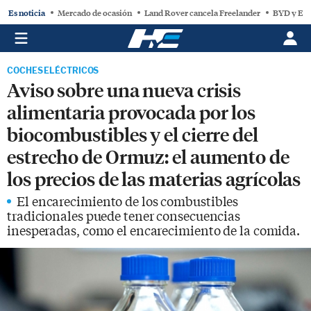
Es noticia
Mercado de ocasión
Land Rover cancela Freelander
BYD y Es
COCHES ELÉCTRICOS
Aviso sobre una nueva crisis
alimentaria provocada por los
biocombustibles y el cierre del
estrecho de Ormuz: el aumento de
los precios de las materias agrícolas
El encarecimiento de los combustibles
tradicionales puede tener consecuencias
inesperadas, como el encarecimiento de la comida.