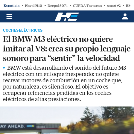
Es noticia
Haval H10
Deepal S07 i
CUPRA Tavascan
smart #2
BMW
COCHES ELÉCTRICOS
El BMW M3 eléctrico no quiere
imitar al V8: crea su propio lenguaje
sonoro para “sentir” la velocidad
BMW está desarrollando el sonido del futuro M3
eléctrico con un enfoque inesperado: no quiere
recrear motores de combustión en un coche que,
por naturaleza, es silencioso. El objetivo es
recuperar referencias perdidas en los coches
eléctricos de altas prestaciones.