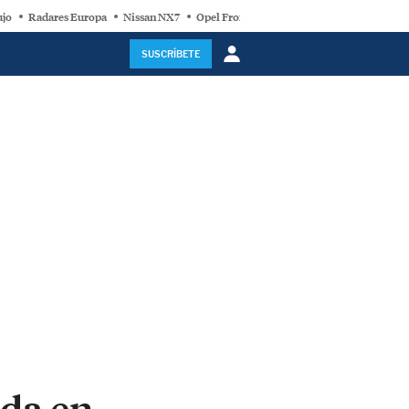
ujo
Radares Europa
Nissan NX7
Opel Frontera Electric
Motor Super-Híb
SUSCRÍBETE
ida en