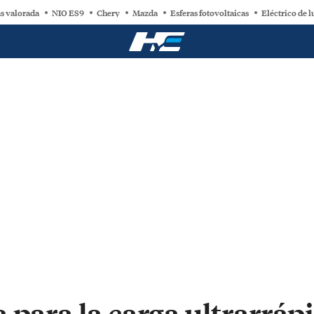
s valorada
NIO ES9
Chery
Mazda
Esferas fotovoltaicas
Eléctrico de l
 para la carga ultrarráp