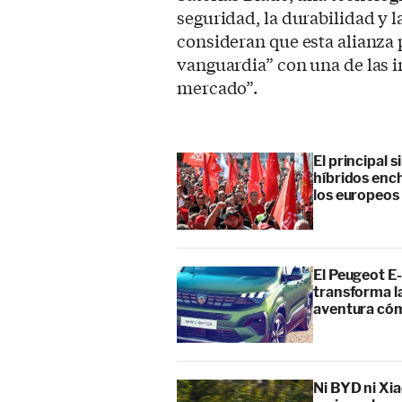
seguridad, la durabilidad y 
consideran que esta alianza 
vanguardia” con una de las i
mercado”.
El principal 
híbridos enc
los europeos
El Peugeot E-
transforma l
aventura cóm
Ni BYD ni Xia