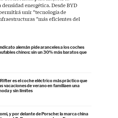
la densidad energética. Desde BYD
permitirá unir “tecnología de
nfraestructuras “más eficientes del
sindicato alemán pide aranceles a los coches
hufables chinos: sin un 30% más baratos que
Rifter es el coche eléctrico más práctico que
as vacaciones de verano en familiaen una
oda y sin límites
omi, y por delante de Porsche: la marca china