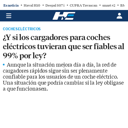
Es noticia
Haval H10
Deepal S07 i
CUPRA Tavascan
smart #2
BMW
COCHES ELÉCTRICOS
¿Y si los cargadores para coches
eléctricos tuvieran que ser fiables al
99% por ley?
Aunque la situación mejora día a día, la red de
cargadores rápidos sigue sin ser plenamente
confiable para los usuarios de un coche eléctrico.
Una situación que podría cambiar si la ley obligase
a que funcionasen.