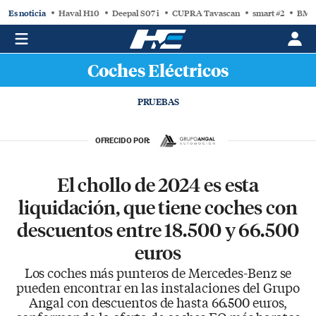
Es noticia
Haval H10
Deepal S07 i
CUPRA Tavascan
smart #2
BMW
Coches Eléctricos
PRUEBAS
OFRECIDO POR:
El chollo de 2024 es esta
liquidación, que tiene coches con
descuentos entre 18.500 y 66.500
euros
Los coches más punteros de Mercedes-Benz se
pueden encontrar en las instalaciones del Grupo
Angal con descuentos de hasta 66.500 euros,