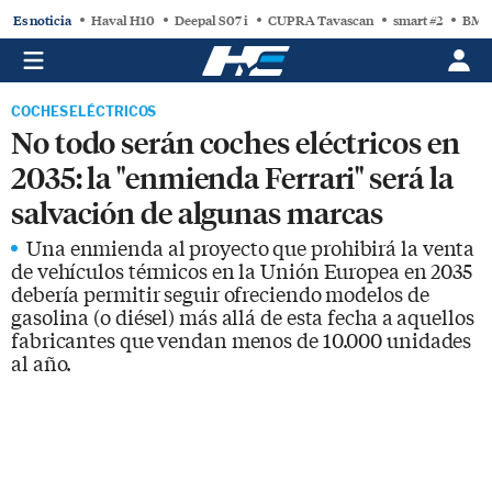
Es noticia
Haval H10
Deepal S07 i
CUPRA Tavascan
smart #2
BMW
COCHES ELÉCTRICOS
No todo serán coches eléctricos en
2035: la "enmienda Ferrari" será la
salvación de algunas marcas
Una enmienda al proyecto que prohibirá la venta
de vehículos térmicos en la Unión Europea en 2035
debería permitir seguir ofreciendo modelos de
gasolina (o diésel) más allá de esta fecha a aquellos
fabricantes que vendan menos de 10.000 unidades
al año.