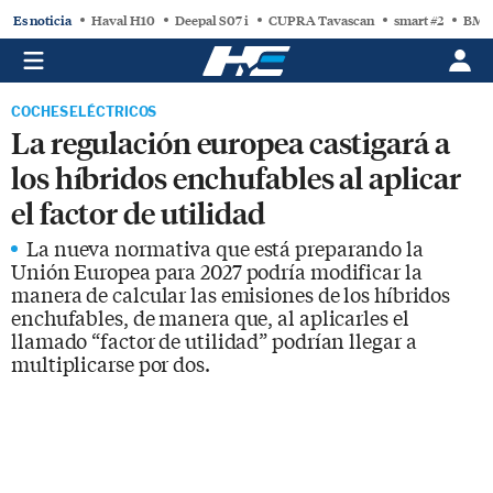
Es noticia
Haval H10
Deepal S07 i
CUPRA Tavascan
smart #2
BMW
COCHES ELÉCTRICOS
La regulación europea castigará a
los híbridos enchufables al aplicar
el factor de utilidad
La nueva normativa que está preparando la
Unión Europea para 2027 podría modificar la
manera de calcular las emisiones de los híbridos
enchufables, de manera que, al aplicarles el
llamado “factor de utilidad” podrían llegar a
multiplicarse por dos.