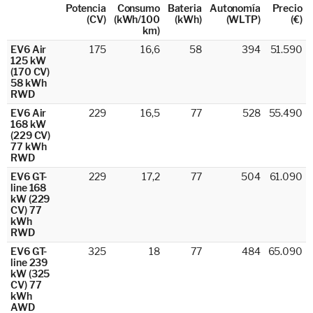
Potencia
Consumo
Bateria
Autonomía
Precio
(CV)
(kWh/100
(kWh)
(WLTP)
(€)
km)
EV6 Air
175
16,6
58
394
51.590
125 kW
(170 CV)
58 kWh
RWD
EV6 Air
229
16,5
77
528
55.490
168 kW
(229 CV)
77 kWh
RWD
EV6 GT-
229
17,2
77
504
61.090
line 168
kW (229
CV) 77
kWh
RWD
EV6 GT-
325
18
77
484
65.090
line 239
kW (325
CV) 77
kWh
AWD