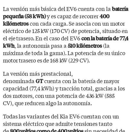
La versión más básica del EV6 cuenta con la
batería
y es capaz de recorrer
pequeña (58 kWh)
400
con cada carga. Se asocia con un motor
kilómetros
eléctrico de 125 kW (170 CV) de potencia, situado en
el eje trasero. En el caso del EV6
con la batería de 77,4
, la autonomía pasa a
(la
kWh
510 kilómetros
máxima de toda la gama). La potencia de su único
motor trasero es de 168 kW (229 CV).
La versión más prestacional,
denominada
cuenta con la batería de mayor
GT
capacidad (77,4 kWh) y tracción total, gracias a los
dos motores, con una potencia de 436 kW (585
CV), que reducen algo la autonomía.
Todas las variantes del Kia EV6 cuentan con un
sistema eléctrico que admite tensiones tanto
de
sin necesidad de
800 voltios como de 400 voltios