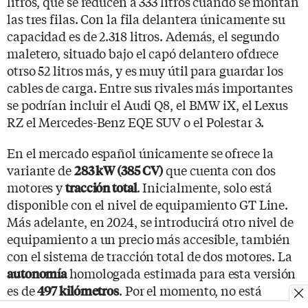
litros, que se reducen a 333 litros cuando se montan
las tres filas. Con la fila delantera únicamente su
capacidad es de 2.318 litros. Además, el segundo
maletero, situado bajo el capó delantero ofdrece
otrso 52 litros más, y es muy útil para guardar los
cables de carga. Entre sus rivales más importantes
se podrían incluir el Audi Q8, el BMW iX, el Lexus
RZ el Mercedes-Benz EQE SUV o el Polestar 3.
En el mercado español únicamente se ofrece la
variante de
que cuenta con dos
283 kW (385 CV)
motores y
. Inicialmente, solo está
tracción total
disponible con el nivel de equipamiento GT Line.
Más adelante, en 2024, se introducirá otro nivel de
equipamiento a un precio más accesible, también
con el sistema de tracción total de dos motores. La
homologada estimada para esta versión
autonomía
es de
. Por el momento, no está
497 kilómetros
previsto que se comercialice la variante de un solo