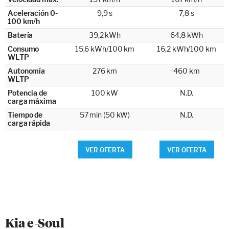
Aceleración 0-
9,9 s
7,8 s
100 km/h
Batería
39,2 kWh
64,8 kWh
Consumo
15,6 kWh/100 km
16,2 kWh/100 km
WLTP
Autonomía
276 km
460 km
WLTP
Potencia de
100 kW
N.D.
carga máxima
Tiempo de
57 min (50 kW)
N.D.
carga rápida
VER OFERTA
VER OFERTA
Kia e-Soul