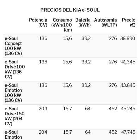
PRECIOS DEL KIA e-SOUL
Potencia
Consumo
Bateria
Autonomía
Precio
(CV)
(kWh/100
(kWh)
(WLTP)
(€)
km)
e-Soul
136
15,6
39,2
276
38.890
Concept
100 kW
(136 CV)
e-Soul
136
15,6
39,2
276
41.345
Drive 100
kW (136
CV)
e-Soul
136
15,6
39,2
276
43.845
Emotion
100 kW
(136 CV)
e-Soul
204
15,7
64
452
45.245
Drive 150
kW (204
CV)
e-Soul
204
15,7
64
452
47.745
Emotion