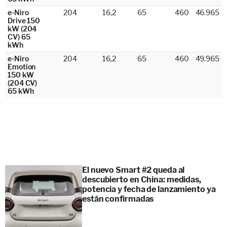
e-Niro
204
16,2
65
460
46.965
Drive 150
kW (204
CV) 65
kWh
e-Niro
204
16,2
65
460
49.965
Emotion
150 kW
(204 CV)
65 kWh
El nuevo Smart #2 queda al
descubierto en China: medidas,
potencia y fecha de lanzamiento ya
están confirmadas