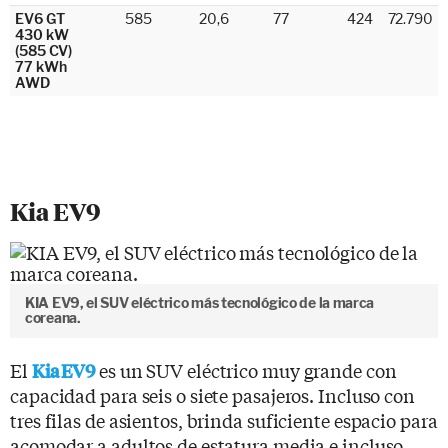
EV6 GT
585
20,6
77
424
72.790
430 kW
(585 CV)
77 kWh
AWD
Kia EV9
KIA EV9, el SUV eléctrico más tecnológico de la marca
coreana.
El
es un SUV eléctrico muy grande con
Kia EV9
capacidad para seis o siete pasajeros. Incluso con
tres filas de asientos, brinda suficiente espacio para
acomodar a adultos de estatura media e incluso