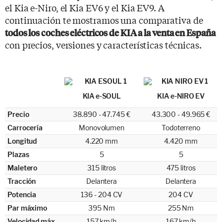
el Kia e-Niro, el Kia EV6 y el Kia EV9. A
continuación te mostramos una comparativa de
todos los coches eléctricos de KIA a la venta en España
con precios, versiones y características técnicas.
KIA e-SOUL
KIA e-NIRO EV
Precio
38.890 - 47.745 €
43.300 - 49.965 €
Carrocería
Monovolumen
Todoterreno
Longitud
4.220 mm
4.420 mm
Plazas
5
5
Maletero
315 litros
475 litros
Tracción
Delantera
Delantera
Potencia
136 - 204 CV
204 CV
Par máximo
395 Nm
255 Nm
Velocidad máx.
157 km/h
167 km/h