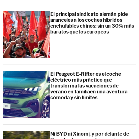
El principal sindicato alemán pide
aranceles a los coches híbridos
enchufables chinos: sin un 30% más
baratos que los europeos
El Peugeot E-Rifter es el coche
eléctrico más práctico que
transforma las vacaciones de
verano en familiaen una aventura
cómoda y sin límites
Ni BYD ni Xiaomi, y por delante de