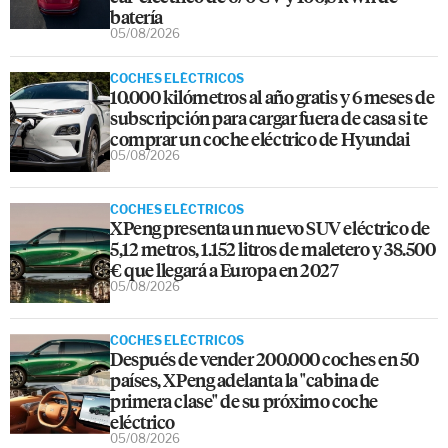
batería
05/08/2026
COCHES ELÉCTRICOS
10.000 kilómetros al año gratis y 6 meses de
subscripción para cargar fuera de casa si te
comprar un coche eléctrico de Hyundai
05/08/2026
COCHES ELÉCTRICOS
XPeng presenta un nuevo SUV eléctrico de
5,12 metros, 1.152 litros de maletero y 38.500
€ que llegará a Europa en 2027
05/08/2026
COCHES ELÉCTRICOS
Después de vender 200.000 coches en 50
países, XPeng adelanta la "cabina de
primera clase" de su próximo coche
eléctrico
05/08/2026