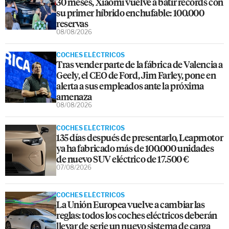
30 meses, Xiaomi vuelve a batir récords con
su primer híbrido enchufable: 100.000
reservas
08/08/2026
COCHES ELÉCTRICOS
Tras vender parte de la fábrica de Valencia a
Geely, el CEO de Ford, Jim Farley, pone en
alerta a sus empleados ante la próxima
amenaza
08/08/2026
COCHES ELÉCTRICOS
135 días después de presentarlo, Leapmotor
ya ha fabricado más de 100.000 unidades
de nuevo SUV eléctrico de 17.500 €
07/08/2026
COCHES ELÉCTRICOS
La Unión Europea vuelve a cambiar las
reglas: todos los coches eléctricos deberán
llevar de serie un nuevo sistema de carga