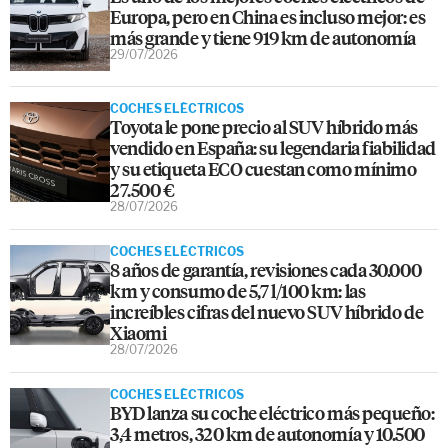
Europa, pero en China es incluso mejor: es
más grande y tiene 919 km de autonomía
29/07/2026
COCHES ELÉCTRICOS
Toyota le pone precio al SUV híbrido más
vendido en España: su legendaria fiabilidad
y su etiqueta ECO cuestan como mínimo
27.500 €
28/07/2026
COCHES ELÉCTRICOS
8 años de garantía, revisiones cada 30.000
km y consumo de 5,7 l/100 km: las
increíbles cifras del nuevo SUV híbrido de
Xiaomi
28/07/2026
COCHES ELÉCTRICOS
BYD lanza su coche eléctrico más pequeño:
3,4 metros, 320 km de autonomía y 10.500