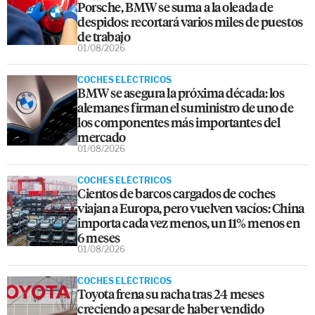
Porsche, BMW se suma a la oleada de
despidos: recortará varios miles de puestos
de trabajo
01/08/2026
COCHES ELÉCTRICOS
BMW se asegura la próxima década: los
alemanes firman el suministro de uno de
los componentes más importantes del
mercado
01/08/2026
COCHES ELÉCTRICOS
Cientos de barcos cargados de coches
viajan a Europa, pero vuelven vacíos: China
importa cada vez menos, un 11% menos en
6 meses
01/08/2026
COCHES ELÉCTRICOS
Toyota frena su racha tras 24 meses
creciendo a pesar de haber vendido