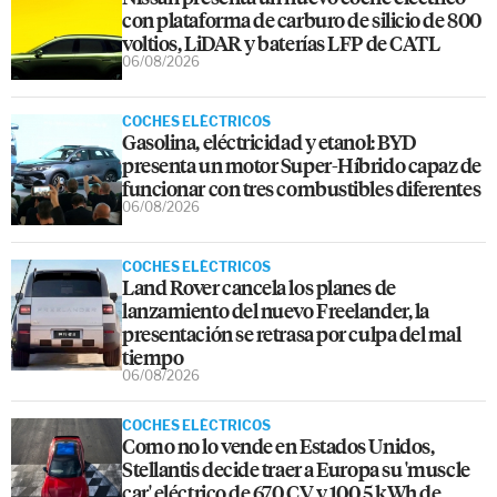
con plataforma de carburo de silicio de 800
voltios, LiDAR y baterías LFP de CATL
06/08/2026
COCHES ELÉCTRICOS
Gasolina, eléctricidad y etanol: BYD
presenta un motor Super-Híbrido capaz de
funcionar con tres combustibles diferentes
06/08/2026
COCHES ELÉCTRICOS
Land Rover cancela los planes de
lanzamiento del nuevo Freelander, la
presentación se retrasa por culpa del mal
tiempo
06/08/2026
COCHES ELÉCTRICOS
Como no lo vende en Estados Unidos,
Stellantis decide traer a Europa su 'muscle
car' eléctrico de 670 CV y 100,5 kWh de