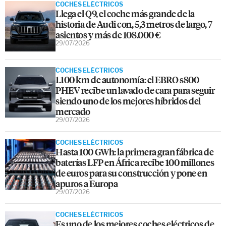
COCHES ELÉCTRICOS
Llega el Q9, el coche más grande de la
historia de Audi con, 5,3 metros de largo, 7
asientos y más de 108.000 €
29/07/2026
COCHES ELÉCTRICOS
1.100 km de autonomía: el EBRO s800
PHEV recibe un lavado de cara para seguir
siendo uno de los mejores híbridos del
mercado
29/07/2026
COCHES ELÉCTRICOS
Hasta 100 GWh: la primera gran fábrica de
baterías LFP en África recibe 100 millones
de euros para su construcción y pone en
apuros a Europa
29/07/2026
COCHES ELÉCTRICOS
Es uno de los mejores coches eléctricos de