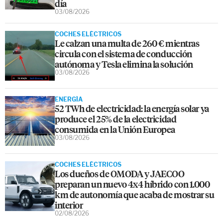
día
03/08/2026
COCHES ELÉCTRICOS
Le calzan una multa de 260 € mientras
circula con el sistema de conducción
autónoma y Tesla elimina la solución
03/08/2026
ENERGÍA
52 TWh de electricidad: la energía solar ya
produce el 25% de la electricidad
consumida en la Unión Europea
03/08/2026
COCHES ELÉCTRICOS
Los dueños de OMODA y JAECOO
preparan un nuevo 4x4 híbrido con 1.000
km de autonomía que acaba de mostrar su
interior
02/08/2026