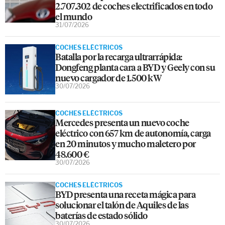
2.707.302 de coches electrificados en todo
el mundo
31/07/2026
COCHES ELÉCTRICOS
Batalla por la recarga ultrarrápida:
Dongfeng planta cara a BYD y Geely con su
nuevo cargador de 1.500 kW
30/07/2026
COCHES ELÉCTRICOS
Mercedes presenta un nuevo coche
eléctrico con 657 km de autonomía, carga
en 20 minutos y mucho maletero por
48.600 €
30/07/2026
COCHES ELÉCTRICOS
BYD presenta una receta mágica para
solucionar el talón de Aquiles de las
baterías de estado sólido
30/07/2026