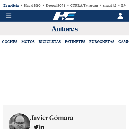
Es noticia
Haval H10
Deepal S07 i
CUPRA Tavascan
smart #2
BMW
Autores
COCHES
MOTOS
BICICLETAS
PATINETES
FURGONETAS
CAMI
Javier Gómara