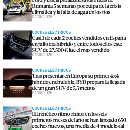
Rumanía 3 semanas por culpa de la crisis
climática y la falta de agua en los ríos
04/08/2026
COCHES ELÉCTRICOS
Casi 1 de cada 2 coches vendidos en España
en julio era híbrido y entre todos ellos este
SUV de 27.500 € fue el más vendido
04/08/2026
COCHES ELÉCTRICOS
Tras presentar en Europa su primer 4x4
híbrido enchufable, BYD prepara la llegada
de un gran SUV de 5,3 metros
04/08/2026
COCHES ELÉCTRICOS
El frenético ritmo chino: en los seis
primeros meses del año se han lanzado 650
coches nuevos, una media de 4 modelos al