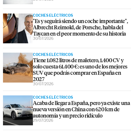
COCHES ELÉCTRICOS
"Es y seguirá siendo un coche importante",
Albrecht Reimold, de Porsche, habla del
Taycan en el peor momento de su historia
30/07/2026
COCHES ELÉCTRICOS
Tiene 1.082 litros de maletero, 1.400 CV y
solo cuesta 61.400 €: es uno de los mejores
SUV que podrás comprar en España en
2027
30/07/2026
COCHES ELÉCTRICOS
Acaba de llegar a España, pero ya existe una
nueva versión en China con 620 km de
autonomía y un precio ridículo
29/07/2026