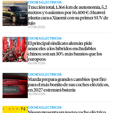
COCHES ELÉCTRICOS
Tracción total, 1.366 km de autonomía, 5,2
metros y 6 asientos por 56.400 €: Huawei
planta cara a Xiaomi con su primer SUV de
lujo
07/08/2026
COCHES ELÉCTRICOS
El principal sindicato alemán pide
aranceles a los híbridos enchufables
chinos: son un 30% más baratos que los
europeos
06/08/2026
COCHES ELÉCTRICOS
Mazda prepara grandes cambios (por fin)
para el más bonito de sus coches eléctricos,
en 2027 estrenará batería
06/08/2026
COCHES ELÉCTRICOS
Nissan presenta un nuevo coche eléctrico