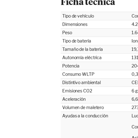
Ficha técnica
Tipo de vehículo
Co
Dimensiones
4.2
Peso
1.
Tipo de batería
Ion
Tamaño de la batería
19,
Autonomía eléctrica
131
Potencia
204
Consumo WLTP
0,
Distintivo ambiental
CE
Emisiones CO2
6 
Aceleración
6,6
Volumen de maletero
273
Ayudas a la conducción
Luc
Con
Asi