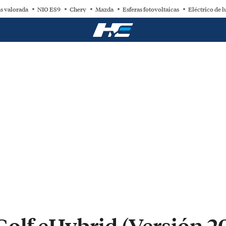
s valorada
NIO ES9
Chery
Mazda
Esferas fotovoltaicas
Eléctrico de l
olf eHybrid (Versión 20