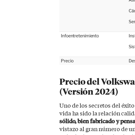
Cám
Sen
Infoentretenimiento
Ins
Sis
Precio
De
Precio del Volksw
(Versión 2024)
Uno de los secretos del éxito
vida ha sido la relación cali
sólido, bien fabricado y pens
vistazo al gran número de u