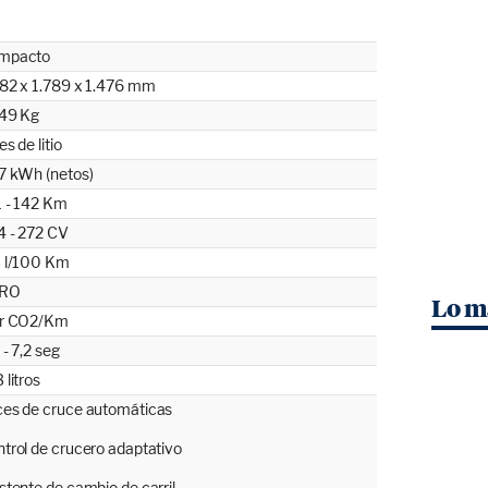
mpacto
82 x 1.789 x 1.476 mm
649 Kg
es de litio
7 kWh (netos)
 - 142 Km
 - 272 CV
3 l/100 Km
RO
Lo m
gr CO2/Km
 - 7,2 seg
 litros
es de cruce automáticas
trol de crucero adaptativo
stente de cambio de carril