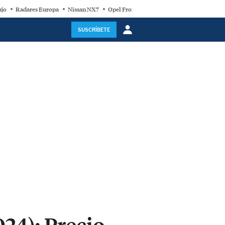
ujo
Radares Europa
Nissan NX7
Opel Frontera Electric
Motor Super-Híb
SUSCRÍBETE
24): Precio,