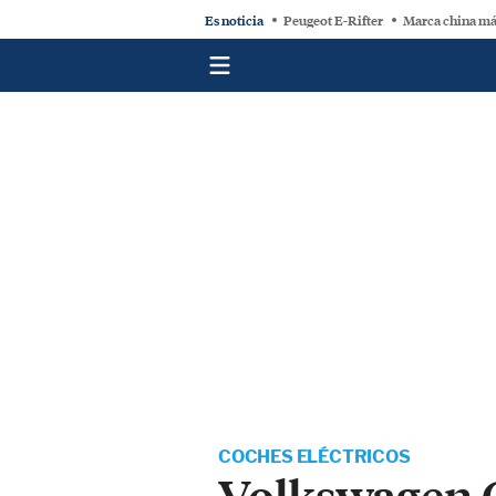
Es noticia
Peugeot E-Rifter
Marca china má
COCHES ELÉCTRICOS
Volkswagen G