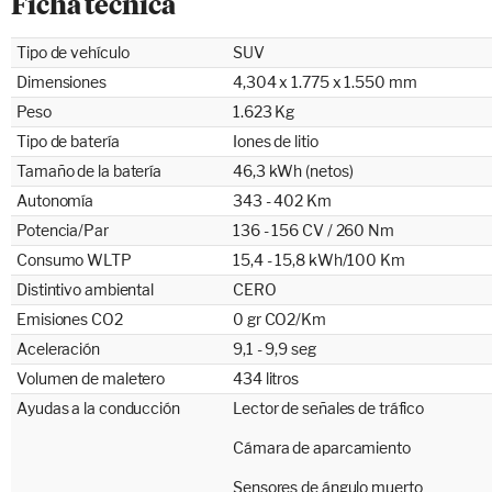
Ficha técnica
Tipo de vehículo
SUV
Dimensiones
4,304 x 1.775 x 1.550 mm
Peso
1.623 Kg
Tipo de batería
Iones de litio
Tamaño de la batería
46,3 kWh (netos)
Autonomía
343 - 402 Km
Potencia/Par
136 - 156 CV / 260 Nm
Consumo WLTP
15,4 - 15,8 kWh/100 Km
Distintivo ambiental
CERO
Emisiones CO2
0 gr CO2/Km
Aceleración
9,1 - 9,9 seg
Volumen de maletero
434 litros
Ayudas a la conducción
Lector de señales de tráfico
Cámara de aparcamiento
Sensores de ángulo muerto