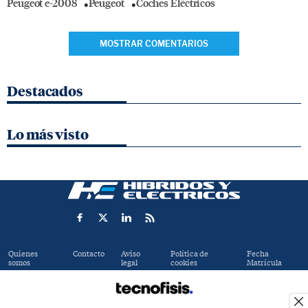
Peugeot e-2008
Peugeot
Coches Eléctricos
MOSTRAR COMENTARIOS
Destacados
Lo más visto
Quienes
Contacto
Aviso
Política de
Fecha
somos
legal
cookies
Matrícula