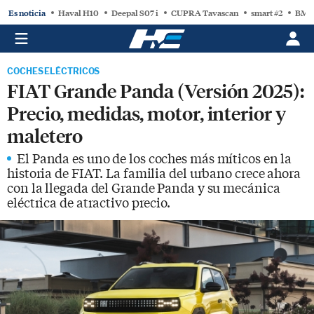
Es noticia
Haval H10
Deepal S07 i
CUPRA Tavascan
smart #2
BMW
COCHES ELÉCTRICOS
FIAT Grande Panda (Versión 2025):
Precio, medidas, motor, interior y
maletero
El Panda es uno de los coches más míticos en la
historia de FIAT. La familia del urbano crece ahora
con la llegada del Grande Panda y su mecánica
eléctrica de atractivo precio.