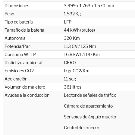
Dimensiones
3,999 x 1.763 x 1.570 mm
Peso
1.532 Kg
Tipo de batería
LFP
Tamaño de la batería
44 kWh (brutos)
Autonomía
320 Km
Potencia/Par
113 CV / 125 Nm
Consumo WLTP
16,8 kWh/100 Km
Distintivo ambiental
CERO
Emisiones CO2
0 gr CO2/Km
Aceleración
11 seg
Volumen de maletero
361 litros
Ayudas a la conducción
Lector de señales de tráfico
Cámara de aparcamiento
Sensores de ángulo muerto
Control de crucero