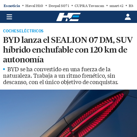
Es noticia
Haval H10
Deepal S07 i
CUPRA Tavascan
smart #2
BMW
COCHES ELÉCTRICOS
BYD lanza el SEALION 07 DM, SUV
híbrido enchufable con 120 km de
autonomía
BYD se ha convertido en una fuerza de la
naturaleza. Trabaja a un ritmo frenético, sin
descanso, con el único objetivo de conquistar.