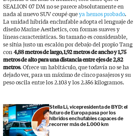
SEALION 07 DM no se parece absolutamente en
nada al nuevo SUV coupé que
ya hemos probado
.
La unidad híbrida enchufable adopta el lenguaje de
diseño Marine Aesthetics, con formas suaves y
líneas características. Su tamaño es considerable,
se sitúa justo un escalón por debajo del propio Tang
con
4,88 metros de largo, 1,92 metros de ancho y 1,75
metros de alto para una distancia entre ejes de 2,82
. Ofrece un habitáculo, que todavía no se ha
metros
dejado ver, para un máximo de cinco pasajeros y su
peso oscila entre los 2.103 y los 2.356 kilogramos.
Stella Li, vicepresidenta de BYD: el
futuro de Europa pasa por los
híbridos enchufables capaces de
recorrer más de 1.000 km