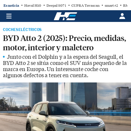
Es noticia
Haval H10
Deepal S07 i
CUPRA Tavascan
smart #2
BMW
COCHES ELÉCTRICOS
BYD Atto 2 (2025): Precio, medidas,
motor, interior y maletero
Junto con el Dolphin y a la espera del Seagull, el
BYD Atto 2 se sitúa como el SUV más pequeño de la
marca en Europa. Un interesante coche con
algunos defectos a tener en cuenta.