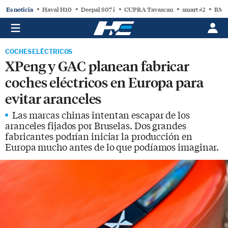
Es noticia
Haval H10
Deepal S07 i
CUPRA Tavascan
smart #2
BMW
COCHES ELÉCTRICOS
XPeng y GAC planean fabricar
coches eléctricos en Europa para
evitar aranceles
Las marcas chinas intentan escapar de los
aranceles fijados por Bruselas. Dos grandes
fabricantes podrían iniciar la producción en
Europa mucho antes de lo que podíamos imaginar.