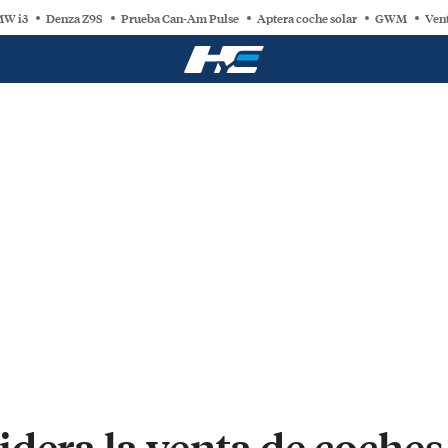
W i3
Denza Z9S
Prueba Can-Am Pulse
Aptera coche solar
GWM
Vent
dera la venta de coches 