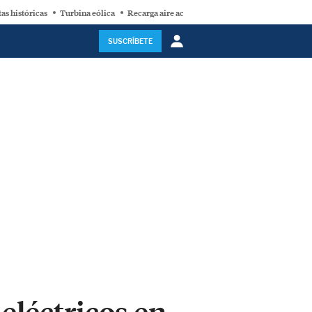
as históricas
Turbina eólica
Recarga aire acondicionado
Ford
SUSCRÍBETE
eléctricos en