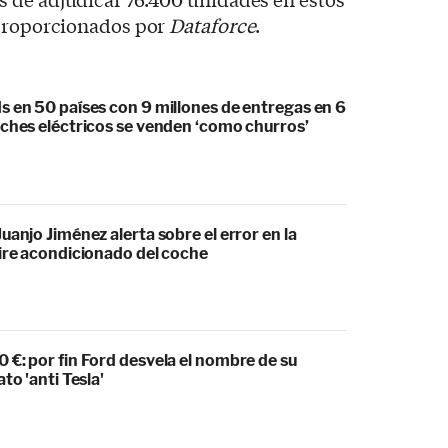
 proporcionados por
Dataforce
.
s en 50 países con 9 millones de entregas en 6
oches eléctricos se venden ‘como churros’
uanjo Jiménez alerta sobre el error en la
aire acondicionado del coche
€: por fin Ford desvela el nombre de su
to 'anti Tesla'