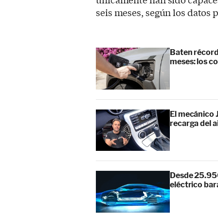
seis meses, según los datos
Baten récord
meses: los c
El mecánico J
recarga del 
Desde 25.950 
eléctrico bara