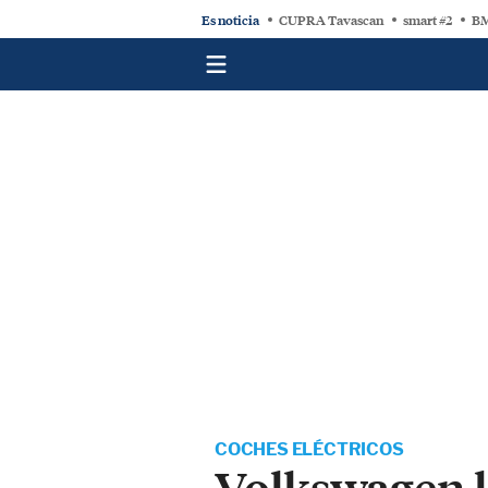
Es noticia
CUPRA Tavascan
smart #2
BM
COCHES ELÉCTRICOS
Volkswagen li