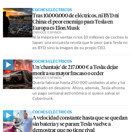
COCHES ELÉCTRICOS
Tras 10.000.000 de eléctricos, ni BYD ni
China: el peor enemigo para Tesla en
Europa es Elon Musk
ENRIQUE ESPINÓS
Ni la mejora en ventas ni los 10 millones de coches lo
tapan: una encuesta revela que lo peor para Tesla no
es BYD, sino la imagen de su propio CEO.
COCHES ELÉCTRICOS
Un 'chantaje' de 217.000 € a Tesla: dejar
morir a su mayor fracaso o ceder
ENRIQUE ESPINÓS
Quería fabricar hasta 250.000 unidades al año y ha
acabado en desastre. Ahora, además, Tesla afronta
un pago semanal astronómico si quiere salvar el
Cybertruck.
COCHES ELÉCTRICOS
A velocidad constante hasta que se quedan
sin batería y se paran: Tesla vuelve a
demostrar que no tiene rival