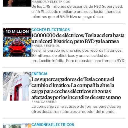
HÍBRIDOS Y ELÉCTRICOS
De los 1,48 millones de usuarios de FSD Supervised,
el 45 % accede mediante una suscripción mensual,
mientras que el 55 % hizo un pago único.
COCHES ELÉCTRICOS
10.000.000 de eléctricos: Tesla acelera hasta
un récord histórico, pero BYD ya la arrasa
ENRIQUE ESPINÓS
Tesla ha logrado no uno sino dos récords históricos:
10 millones de eléctricos y una velocidad de
producción inédita. Pero no bastan para frenar a BYD.
ENERGÍA
Los supercargadores de Tesla contra el
cambio climático: La compañía abre la
carga para coches eléctricos en zonas
afectadas por los incendios de este verano
FRAN CABRERA
La compañía ya ha actuado de formas parecidas en
otros desastres naturales alrededor del mundo.
CAMIONES ELÉCTRICOS