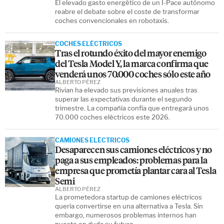
El elevado gasto energético de un I-Pace autónomo
reabre el debate sobre el coste de transformar
coches convencionales en robotaxis.
COCHES ELÉCTRICOS
Tras el rotundo éxito del mayor enemigo
del Tesla Model Y, la marca confirma que
venderá unos 70.000 coches sólo este año
ALBERTO PÉREZ
Rivian ha elevado sus previsiones anuales tras
superar las expectativas durante el segundo
trimestre. La compañía confía que entregará unos
70.000 coches eléctricos este 2026.
CAMIONES ELÉCTRICOS
Desaparecen sus camiones eléctricos y no
paga a sus empleados: problemas para la
empresa que prometía plantar cara al Tesla
Semi
ALBERTO PÉREZ
La prometedora startup de camiones eléctricos
quería convertirse en una alternativa a Tesla. Sin
embargo, numerosos problemas internos han