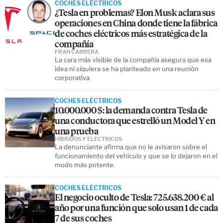
COCHES ELÉCTRICOS
¿Tesla en problemas? Elon Musk aclara sus
operaciones en China donde tiene la fábrica
de coches eléctricos más estratégica de la
compañía
FRAN CABRERA
La cara más visible de la compañía asegura que esa
idea ni siquiera se ha planteado en una reunión
corporativa.
COCHES ELÉCTRICOS
10.000.000 $: la demanda contra Tesla de
una conductora que estrelló un Model Y en
una prueba
HÍBRIDOS Y ELÉCTRICOS
La denunciante afirma que no le avisaron sobre el
funcionamiento del vehículo y que se lo dejaron en el
modo más potente.
COCHES ELÉCTRICOS
El negocio oculto de Tesla: 725.638.200 € al
año por una función que solo usan 1 de cada
7 de sus coches