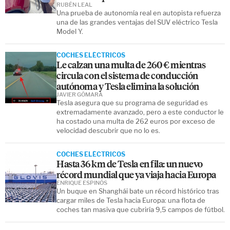
RUBÉN LEAL
Una prueba de autonomía real en autopista refuerza
una de las grandes ventajas del SUV eléctrico Tesla
Model Y.
COCHES ELÉCTRICOS
Le calzan una multa de 260 € mientras
circula con el sistema de conducción
autónoma y Tesla elimina la solución
JAVIER GÓMARA
Tesla asegura que su programa de seguridad es
extremadamente avanzado, pero a este conductor le
ha costado una multa de 262 euros por exceso de
velocidad descubrir que no lo es.
COCHES ELÉCTRICOS
Hasta 36 km de Tesla en fila: un nuevo
récord mundial que ya viaja hacia Europa
ENRIQUE ESPINÓS
Un buque en Shanghái bate un récord histórico tras
cargar miles de Tesla hacia Europa: una flota de
coches tan masiva que cubriría 9,5 campos de fútbol.