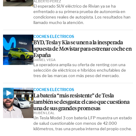
ALBERTO PÉREZ
El esperado SUV eléctrico de Rivian ya se ha
enfrentado a su primera prueba de autonomía en
condiciones reales de autopista. Los resultados han
llamado mucho la atención.
COCHES ELÉCTRICOS
BYD, Tesla y Kia se unen a la inesperada
apuesta de Movistar para estrenar coche en
España
DANIEL VEGA
La operadora amplía su oferta de renting con una
selección de eléctricos e híbridos enchufables de
tres de las marcas con más peso del mercado.
COCHES ELÉCTRICOS
La batería “más resistente” de Tesla
también se desgasta: el caso que cuestiona
una de sus grandes promesas
RUBÉN LEAL
Un Tesla Model 3 con batería LFP muestra un estado
de salud cuestionable con menos de 42.000
kilómetros, tras una prueba interna del propio coche.