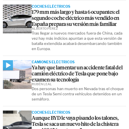
COCHES ELÉCTRICOS
179 mm más largo y hasta 6 ocupantes: el
segundo coche eléctrico más vendido en
España prepara su versión más familiar
ALBERTO PÉREZ
Tras llegar a nuevos mercados fuera de China, cada
vez hay más indicios apuntan a que esta versión de
batalla extendida acabará desembarcando también
en Europa.
CAMIONES ELÉCTRICOS
Ya hay que lamentar un accidente fatal del
camión eléctrico de Tesla que pone bajo
examen su tecnología
RUBÉN LEAL
Dos personas han muerto en Nevada tras el choque
de un Tesla Semi contra vehículos detenidos en un
semáforo.
COCHES ELÉCTRICOS
Aunque BYD le vaya pisando los talones,
Tesla se saca un nuevo hito de la chistera