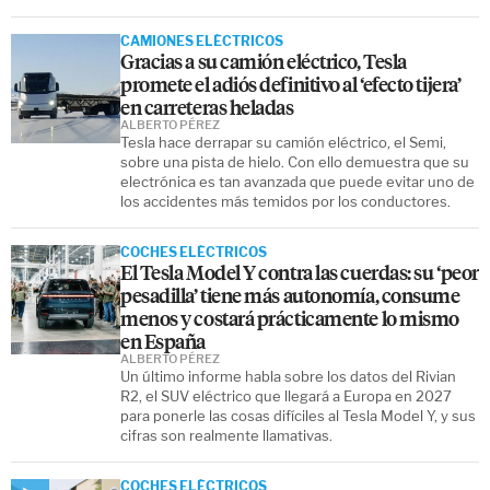
CAMIONES ELÉCTRICOS
Gracias a su camión eléctrico, Tesla
promete el adiós definitivo al ‘efecto tijera’
en carreteras heladas
ALBERTO PÉREZ
Tesla hace derrapar su camión eléctrico, el Semi,
sobre una pista de hielo. Con ello demuestra que su
electrónica es tan avanzada que puede evitar uno de
los accidentes más temidos por los conductores.
COCHES ELÉCTRICOS
El Tesla Model Y contra las cuerdas: su ‘peor
pesadilla’ tiene más autonomía, consume
menos y costará prácticamente lo mismo
en España
ALBERTO PÉREZ
Un último informe habla sobre los datos del Rivian
R2, el SUV eléctrico que llegará a Europa en 2027
para ponerle las cosas difíciles al Tesla Model Y, y sus
cifras son realmente llamativas.
COCHES ELÉCTRICOS