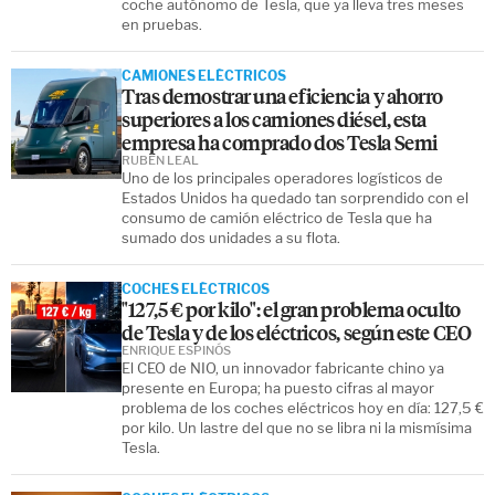
coche autónomo de Tesla, que ya lleva tres meses
en pruebas.
CAMIONES ELÉCTRICOS
Tras demostrar una eficiencia y ahorro
superiores a los camiones diésel, esta
empresa ha comprado dos Tesla Semi
RUBÉN LEAL
Uno de los principales operadores logísticos de
Estados Unidos ha quedado tan sorprendido con el
consumo de camión eléctrico de Tesla que ha
sumado dos unidades a su flota.
COCHES ELÉCTRICOS
"127,5 € por kilo": el gran problema oculto
de Tesla y de los eléctricos, según este CEO
ENRIQUE ESPINÓS
El CEO de NIO, un innovador fabricante chino ya
presente en Europa; ha puesto cifras al mayor
problema de los coches eléctricos hoy en día: 127,5 €
por kilo. Un lastre del que no se libra ni la mismísima
Tesla.