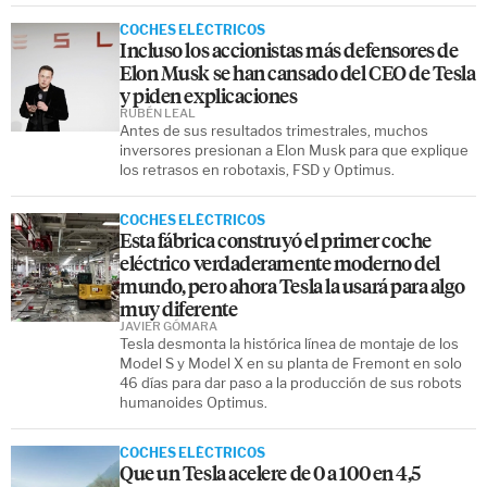
COCHES ELÉCTRICOS
Incluso los accionistas más defensores de
Elon Musk se han cansado del CEO de Tesla
y piden explicaciones
RUBÉN LEAL
Antes de sus resultados trimestrales, muchos
inversores presionan a Elon Musk para que explique
los retrasos en robotaxis, FSD y Optimus.
COCHES ELÉCTRICOS
Esta fábrica construyó el primer coche
eléctrico verdaderamente moderno del
mundo, pero ahora Tesla la usará para algo
muy diferente
JAVIER GÓMARA
Tesla desmonta la histórica línea de montaje de los
Model S y Model X en su planta de Fremont en solo
46 días para dar paso a la producción de sus robots
humanoides Optimus.
COCHES ELÉCTRICOS
Que un Tesla acelere de 0 a 100 en 4,5