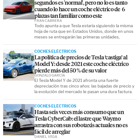
segundos es 'normal', pero no lo es tanto
cuando lo hace un coche eléctrico de 6
plazas tan familiar como este
FRAN CABRERA
Todo apunta a que Tesla estaría siguiendo la misma
hoja de ruta que en Estados Unidos, donde en unos
meses se entregarán las primeras unidades,
COCHES ELÉCTRICOS
La política de precios de Tesla ‘castiga’ al
Model Y: desde 2021 este coche eléctrico
pierde más del 50 % de su valor
GONZALO GARCÍA
El Tesla Model Y de 2021 afronta una fuerte
depreciación tras cinco años: las bajadas de precio y
la evolución del mercado le pasan una dura factura.
COCHES ELÉCTRICOS
Hasta seis veces más consumo que un
Tesla CyberCab: el lastre que Waymo
arrastra con sus robotaxis actuales no es
fácil de arreglar
DANIEL VEGA