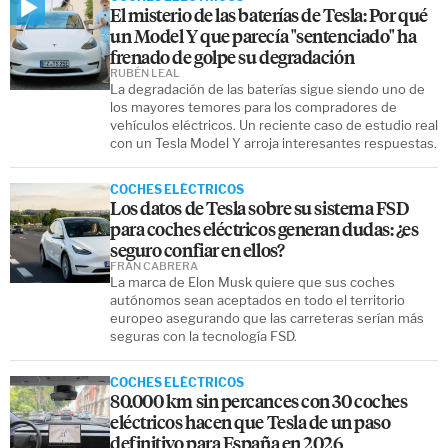
El misterio de las baterías de Tesla: Por qué
un Model Y que parecía "sentenciado" ha
frenado de golpe su degradación
RUBÉN LEAL
La degradación de las baterías sigue siendo uno de
los mayores temores para los compradores de
vehículos eléctricos. Un reciente caso de estudio real
con un Tesla Model Y arroja interesantes respuestas.
COCHES ELÉCTRICOS
Los datos de Tesla sobre su sistema FSD
para coches eléctricos generan dudas: ¿es
seguro confiar en ellos?
FRAN CABRERA
La marca de Elon Musk quiere que sus coches
autónomos sean aceptados en todo el territorio
europeo asegurando que las carreteras serían más
seguras con la tecnología FSD.
COCHES ELÉCTRICOS
80.000 km sin percances con 30 coches
eléctricos hacen que Tesla de un paso
definitivo para España en 2026