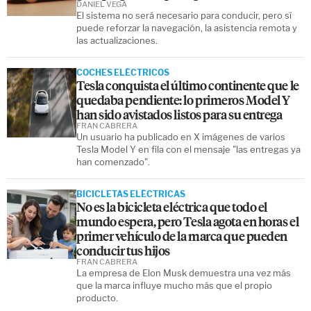
DANIEL VEGA
El sistema no será necesario para conducir, pero sí
puede reforzar la navegación, la asistencia remota y
las actualizaciones.
COCHES ELÉCTRICOS
Tesla conquista el último continente que le
quedaba pendiente: lo primeros Model Y
han sido avistados listos para su entrega
FRAN CABRERA
Un usuario ha publicado en X imágenes de varios
Tesla Model Y en fila con el mensaje "las entregas ya
han comenzado".
BICICLETAS ELÉCTRICAS
No es la bicicleta eléctrica que todo el
mundo espera, pero Tesla agota en horas el
primer vehículo de la marca que pueden
conducir tus hijos
FRAN CABRERA
La empresa de Elon Musk demuestra una vez más
que la marca influye mucho más que el propio
producto.