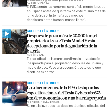
ALBERTO PÉREZ
El FSD, según los rumores, será oficialmente lanzado
en España antes de que termine este mismo mes de
junio de 2026. Esto haría que muchos
desplazamientos fuesen ‘manos libres’.
COCHES ELÉCTRICOS
Después de poco más de 20.000 km, el
propietario de este Tesla Model Y está
decepcionado por la degradación de la
batería
RUBÉN LEAL
El test oficial de la marca confirma la degradación
inesperada para el propietario después de un año y
medio de uso. Pese a la decepción, esto es lo que
dicen los expertos.
COCHES ELÉCTRICOS
Los documentos de la EPA destapan las
especificaciones del Tesla Cybercab: 673
km de autonomía con una batería pequeña
HÍBRIDOS Y ELÉCTRICOS
Salen a la luz todos los detalles técnicos oficiales del