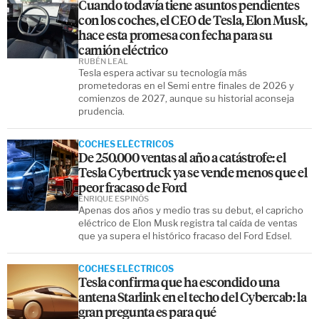
Cuando todavía tiene asuntos pendientes
con los coches, el CEO de Tesla, Elon Musk,
hace esta promesa con fecha para su
camión eléctrico
RUBÉN LEAL
Tesla espera activar su tecnología más
prometedoras en el Semi entre finales de 2026 y
comienzos de 2027, aunque su historial aconseja
prudencia.
COCHES ELÉCTRICOS
De 250.000 ventas al año a catástrofe: el
Tesla Cybertruck ya se vende menos que el
peor fracaso de Ford
ENRIQUE ESPINÓS
Apenas dos años y medio tras su debut, el capricho
eléctrico de Elon Musk registra tal caída de ventas
que ya supera el histórico fracaso del Ford Edsel.
COCHES ELÉCTRICOS
Tesla confirma que ha escondido una
antena Starlink en el techo del Cybercab: la
gran pregunta es para qué