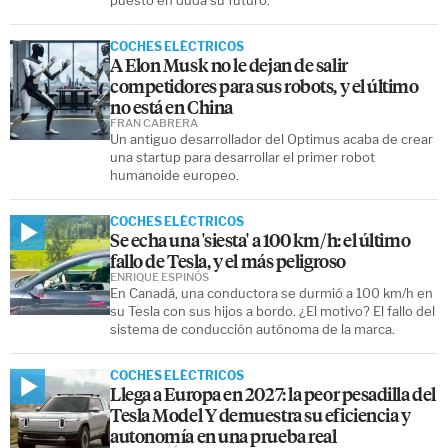
puesto en duda su futuro.
COCHES ELÉCTRICOS
A Elon Musk no le dejan de salir
competidores para sus robots, y el último
no está en China
FRAN CABRERA
Un antiguo desarrollador del Optimus acaba de crear
una startup para desarrollar el primer robot
humanoide europeo.
COCHES ELÉCTRICOS
Se echa una 'siesta' a 100 km/h: el último
fallo de Tesla, y el más peligroso
ENRIQUE ESPINÓS
En Canadá, una conductora se durmió a 100 km/h en
su Tesla con sus hijos a bordo. ¿El motivo? El fallo del
sistema de conducción autónoma de la marca.
COCHES ELÉCTRICOS
Llega a Europa en 2027: la peor pesadilla del
Tesla Model Y demuestra su eficiencia y
autonomía en una prueba real