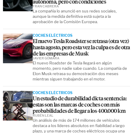
autónoma, pero con condiciones
FRAN CABRERA
La compañía lo anunció en sus redes sociales,
aunque la medida definitiva está sujeta a la
aprobación de la Comisión Europea.
COCHES ELÉCTRICOS
El nuevo Tesla Roadster se retrasa (otra vez)
hasta agosto, pero esta vez la culpa es de otra
de las empresas de Musk
JAVIER GÓMARA
El nuevo Roadster de Tesla llegará en algún
momento, pero nadie sabe cuando. La compañía de
Elon Musk retrasa su demostración dos meses
mientras siguen trabajando en el motor.
COCHES ELÉCTRICOS
Un estudio de durabilidad dicta sentencia:
estas son las marcas de coches con más
probabilidades de llegar a los 400.000 km
RUBÉN LEAL
Un análisis de más de 174 millones de vehículos
destaca a los líderes absolutos en fiabilidad a largo
plazo, y una marca de coches eléctricos ocupa una