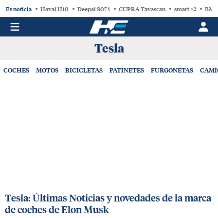
Es noticia
Haval H10
Deepal S07 i
CUPRA Tavascan
smart #2
BMW
Tesla
COCHES
MOTOS
BICICLETAS
PATINETES
FURGONETAS
CAMI
Tesla: Últimas Noticias y novedades de la marca
de coches de Elon Musk