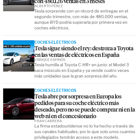
con 480.126 ventas en 3 meses
ALBERTO PÉREZ
Tesla sorprende con un récord de entregas en el
segundo trimestre, con más de 480.000 ventas,
aunque BYD podría superarla por primera vez en
coches eléctricos.
COCHES ELÉCTRICOS
Tesla sigue siendo el rey: destroza a Toyota
en las ventas de eléctricos en España
ENRIQUE ESPINÓS
Tesla humilla al Toyota C-HR+ en junio: el Model 3
saca músculo en España y ya vende cuatro veces
más unidades que la gran sorpresa del año.
COCHES ELÉCTRICOS
Tesla abre por sorpresa en Europa los
pedidos para su coche eléctrico más
deseado, pero no se puede comprar ni en la
web ni en el concesionario
FRAN CABRERA
La firma estadounidense no lo ha hecho a través de
sus canales habituales, por lo que solo unos cuantos
privilegiados tendrán acceso a este modelo.