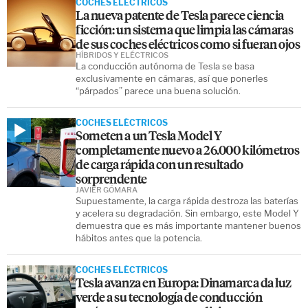
COCHES ELÉCTRICOS
La nueva patente de Tesla parece ciencia
ficción: un sistema que limpia las cámaras
de sus coches eléctricos como si fueran ojos
HÍBRIDOS Y ELÉCTRICOS
La conducción autónoma de Tesla se basa
exclusivamente en cámaras, así que ponerles
“párpados” parece una buena solución.
COCHES ELÉCTRICOS
Someten a un Tesla Model Y
completamente nuevo a 26.000 kilómetros
de carga rápida con un resultado
sorprendente
JAVIER GÓMARA
Supuestamente, la carga rápida destroza las baterías
y acelera su degradación. Sin embargo, este Model Y
demuestra que es más importante mantener buenos
hábitos antes que la potencia.
COCHES ELÉCTRICOS
Tesla avanza en Europa: Dinamarca da luz
verde a su tecnología de conducción