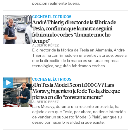
posición realmente buena.
COCHES ELÉCTRICOS
André Thierig, director de la fábrica de
Tesla, confirma que la marca seguirá
fabricando coches “durante mucho
tiempo”
ALBERTO PÉREZ
El director de la fábrica de Tesla en Alemania, André
Thierig, ha confirmado en una entrevista que, pese a
que la dirección de la marca es ser una empresa
tecnológica, seguirán fabricando coches.
COCHES ELÉCTRICOS
¿Un Tesla Model 3 con 1.000 CV? Lars
Moravy, ingeniero jefe de Tesla, dice que
piensa en ello “constantemente”
ALBERTO PÉREZ
Lars Moravy, durante una reciente entrevista, ha
dejado claro que Tesla, por ahora, no tiene intención
de vender un supuesto ‘Model 3 Plaid’, aunque su
deseo por hacerlo realidad sí que existe.