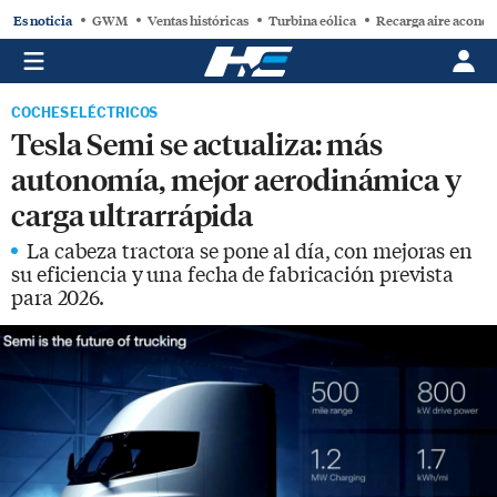
Es noticia
GWM
Ventas históricas
Turbina eólica
Recarga aire acond
COCHES ELÉCTRICOS
Tesla Semi se actualiza: más
autonomía, mejor aerodinámica y
carga ultrarrápida
La cabeza tractora se pone al día, con mejoras en
su eficiencia y una fecha de fabricación prevista
para 2026.