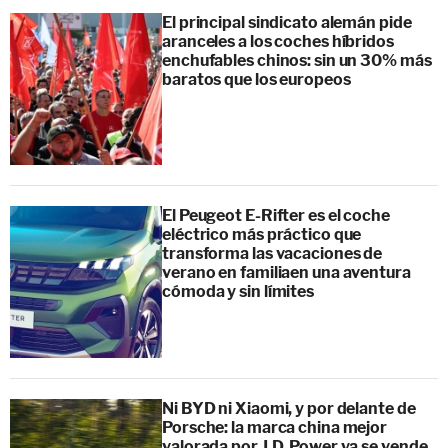
El principal sindicato alemán pide
aranceles a los coches híbridos
enchufables chinos: sin un 30% más
baratos que los europeos
El Peugeot E-Rifter es el coche
eléctrico más práctico que
transforma las vacaciones de
verano en familiaen una aventura
cómoda y sin límites
Ni BYD ni Xiaomi, y por delante de
Porsche: la marca china mejor
valorada por J.D. Power ya se vende