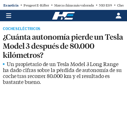
Es noticia
Peugeot E-Rifter
Marca china más valorada
NIO ES9
Chery
COCHES ELÉCTRICOS
¿Cuánta autonomía pierde un Tesla
Model 3 después de 80.000
kilómetros?
Un propietario de un Tesla Model 3 Long Range
ha dado cifras sobre la pérdida de autonomía de su
coche tras recorrer 80.000 km y el resultado es
bastante bueno.