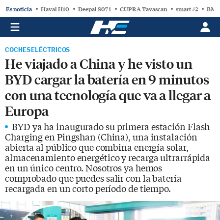
Es noticia
Haval H10
Deepal S07 i
CUPRA Tavascan
smart #2
BMW
COCHES ELÉCTRICOS
He viajado a China y he visto un
BYD cargar la batería en 9 minutos
con una tecnología que va a llegar a
Europa
BYD ya ha inaugurado su primera estación Flash
Charging en Pingshan (China), una instalación
abierta al público que combina energía solar,
almacenamiento energético y recarga ultrarrápida
en un único centro. Nosotros ya hemos
comprobado que puedes salir con la batería
recargada en un corto período de tiempo.