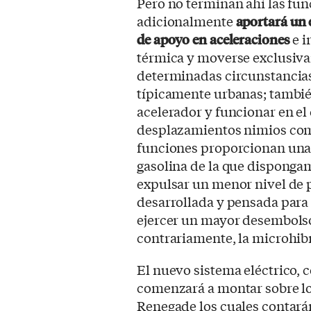
Pero no terminan ahí las fun
adicionalmente
aportará un 
de apoyo en aceleraciones
e i
térmica y moverse exclusiva
determinadas circunstancias
típicamente urbanas; también
acelerador y funcionar en e
desplazamientos nimios como
funciones proporcionan una
gasolina de la que disponga
expulsar un menor nivel de p
desarrollada y pensada para 
ejercer un mayor desembolso
contrariamente, la microhibr
El nuevo sistema eléctrico,
comenzará a montar sobre l
Renegade los cuales contará