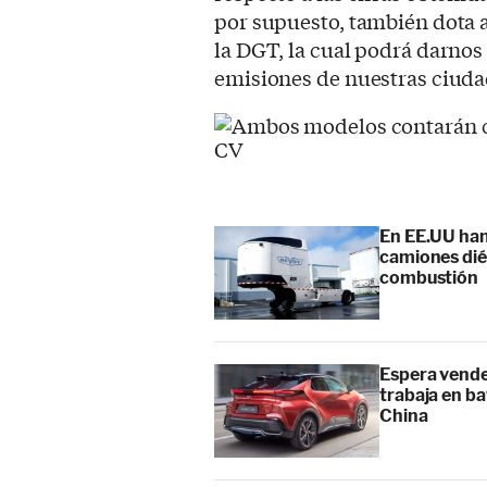
por supuesto, también dota a
la DGT, la cual podrá darnos 
emisiones de nuestras ciud
En EE.UU han
camiones diés
combustión
Espera vende
trabaja en ba
China