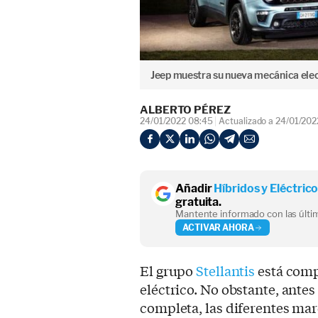
Jeep muestra su nueva mecánica elec
ALBERTO PÉREZ
24/01/2022 08:45
Actualizado a 24/01/202
Añadir
Híbridos y Eléctric
gratuita.
Mantente informado con las últim
ACTIVAR AHORA
El grupo
Stellantis
está comp
eléctrico. No obstante, antes 
completa, las diferentes mar