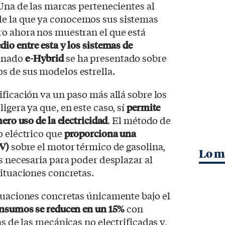
 Una de las marcas pertenecientes al
 de la que ya conocemos sus sistemas
ro ahora nos muestran el que está
dio entre esta y los sistemas de
minado
e-Hybrid
se ha presentado sobre
dos de sus modelos estrella.
ificación va un paso más allá sobre los
igera ya que, en este caso, sí
permite
ero uso de la electricidad
. El método de
o eléctrico que
proporciona una
CV)
sobre el motor térmico de gasolina,
Lo m
is necesaria para poder desplazar al
situaciones concretas.
tuaciones concretas únicamente bajo el
nsumos se reducen en un 15%
con
as de las mecánicas no electrificadas y,