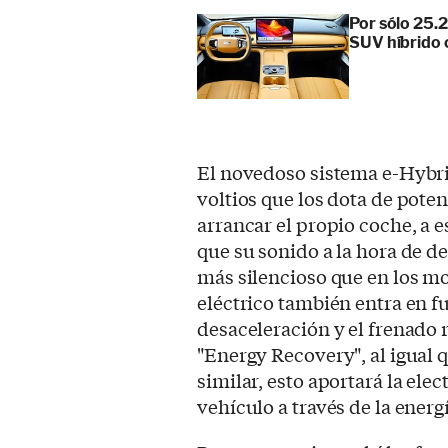
Por sólo 25.
SUV híbrido 
El novedoso sistema e-Hybri
voltios que los dota de poten
arrancar el propio coche, a es
que su sonido a la hora de d
más silencioso que en los mo
eléctrico también entra en f
desaceleración y el frenado
"Energy Recovery", al igual 
similar, esto aportará la ele
vehículo a través de la ener