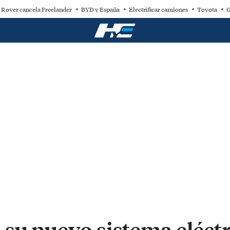
 Rover cancela Freelander
BYD y España
Electrificar camiones
Toyota
G
 su nuevo sistema eléct