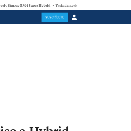
eely Starray EM-i Super Hybrid
Yacimiento de litio
Geely E2
España y la 
SUSCRÍBETE
rico e-Hybrid