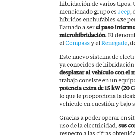
hibridación de varios tipos.
mencionado grupo es
Jeep
,
híbridos enchufables 4xe pe
llamado a ser
el paso interme
microhibridación
. El deno
el
Compass
y el
Renegade
, 
Este nuevo sistema de electr
ya conocidos de hibridación l
desplazar al vehículo con el m
trabajo consiste en un equip
potencia extra de 15 kW (20 
lo que le proporciona la dos
vehículo en cuestión y bajo 
Gracias a poder operar en si
uso de la electricidad,
sus co
respecto a las cifras obtenid