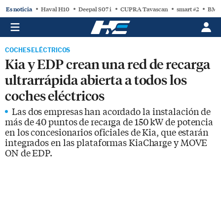
Es noticia
Haval H10
Deepal S07 i
CUPRA Tavascan
smart #2
BMW
COCHES ELÉCTRICOS
Kia y EDP crean una red de recarga
ultrarrápida abierta a todos los
coches eléctricos
Las dos empresas han acordado la instalación de
más de 40 puntos de recarga de 150 kW de potencia
en los concesionarios oficiales de Kia, que estarán
integrados en las plataformas KiaCharge y MOVE
ON de EDP.